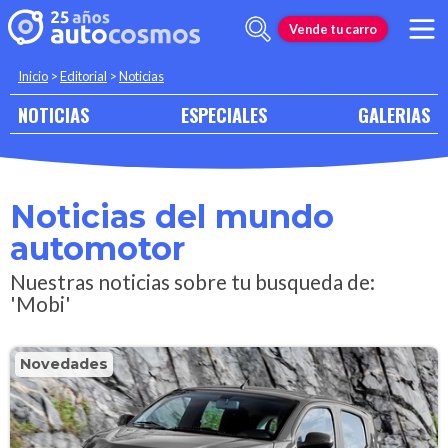
Vende tu carro
Inicio
>
Editorial
>
Noticias
NOTICIAS
ESPECIALES
GALERIAS
Noticias del mundo
automotor
Nuestras noticias sobre tu busqueda de:
'Mobi'
Novedades