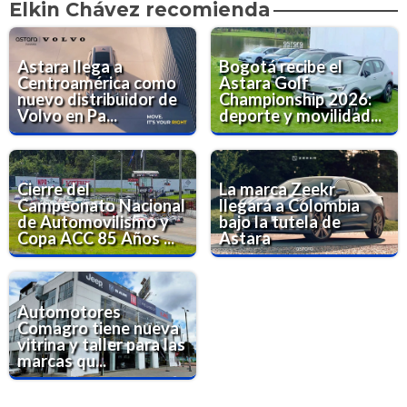
Elkin Chávez recomienda
Astara llega a
Bogotá recibe el
Centroamérica como
Astara Golf
nuevo distribuidor de
Championship 2026:
Volvo en Pa...
deporte y movilidad...
Cierre del
La marca Zeekr
Campeonato Nacional
llegará a Colombia
de Automovilismo y
bajo la tutela de
Copa ACC 85 Años ...
Astara
Automotores
Comagro tiene nueva
vitrina y taller para las
marcas qu...