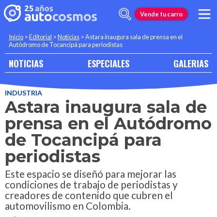
Vende tu carro
Inicio
>
Editorial
>
Noticias
>
Astara inaugura sala de prensa en el
Autódromo de Tocancipá para periodistas
NOTICIAS
ESPECIALES
GALERIAS
INDUSTRIA
Astara inaugura sala de
prensa en el Autódromo
de Tocancipá para
periodistas
Este espacio se diseñó para mejorar las
condiciones de trabajo de periodistas y
creadores de contenido que cubren el
automovilismo en Colombia.