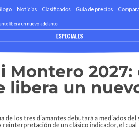
álogo
Noticias
Clasificados
Guía de precios
Compar
ante libera un nuevo adelanto
ESPECIALES
i Montero 2027: 
e libera un nuev
rma de los tres diamantes debutará a mediados de
a reinterpretación de un clásico indicador, el cual