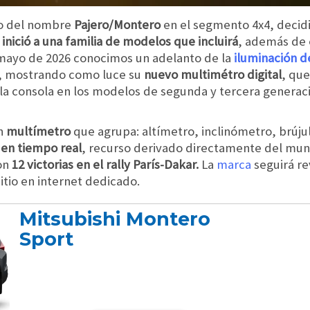
eso del nombre
Pajero/Montero
en el segmento 4x4, decidió
 inició a una familia de modelos que incluirá
, además de 
n mayo de 2026 conocimos un adelanto de la
iluminación d
r, mostrando como luce su
nuevo multimétro digital
, que
e la consola en los modelos de segunda y tercera generac
un
multímetro
que agrupa: altímetro, inclinómetro, brúj
 en tiempo real
, recurso derivado directamente del mund
on
12 victorias en el rally París-Dakar.
La
marca
seguirá re
tio en internet dedicado.
Mitsubishi Montero
Sport