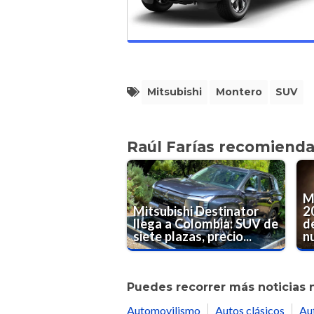
Mitsubishi
Montero
SUV
Raúl Farías recomiend
M
Mitsubishi Destinator
2
llega a Colombia: SUV de
d
siete plazas, precio...
nu
Puedes recorrer más noticias 
Automovilismo
Autos clásicos
Au