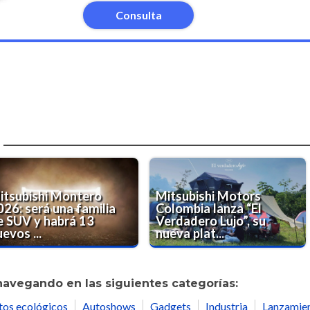
Consulta
a
itsubishi Montero
Mitsubishi Motors
026: será una familia
Colombia lanza “El
e SUV y habrá 13
Verdadero Lujo”, su
evos ...
nueva plat...
navegando en las siguientes categorías:
tos ecológicos
Autoshows
Gadgets
Industria
Lanzamie