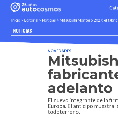
Cat
Inicio
>
Editorial
>
Noticias
>
Mitsubishi Montero 2027: el fabric
NOTICIAS
NOVEDADES
Mitsubish
fabricant
adelanto
El nuevo integrante de la fi
Europa. El anticipo muestra l
todoterreno.