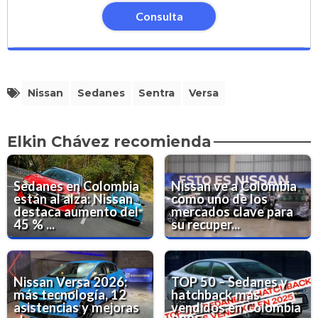
Consulta
Nissan
Sedanes
Sentra
Versa
Elkin Chávez recomienda
Sedanes en Colombia
Nissan ve a Colombia
están al alza: Nissan
como uno de los
destaca aumento del
mercados clave para
45 % ...
su recuper...
Nissan Versa 2026:
TOP 50 – Sedanes y
más tecnología, 12
hatchback más
asistencias y mejoras
vendidos en Colombia