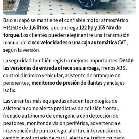
Bajo el capó se mantiene el confiable motor atmosférico
HR16DE de
1,6 litros
, que entrega
122 hp y 155 Nm de
torque
. Los clientes pueden elegir entre una transmisión
manual de
cinco velocidades o una caja automática CVT
,
según la versión.
La seguridad también registra mejoras importantes.
Desde
las versiones de entrada ofrece seis airbags
, frenos ABS,
control dinámico vehicular, asistente de arranque en
pendientes,
monitoreo de presión de llantas
y anclajes
Isofix.
Las variantes más equipadas añaden tecnologías de
asistencia como alerta predictiva de colisión frontal,
frenado autónomo de emergencia con detección de
peatones, monitor de visión periférica, advertencia e
intervención de punto ciego, alerta e intervención de
cambio involuntario de carril, alerta de tráfico cruzado