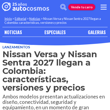
Vende tu carro
Inicio
>
Editorial
>
Noticias
>
Nissan Versa y Nissan Sentra 2027 llegan a
Colombia: características, versiones y precios
NOTICIAS
ESPECIALES
GALERIAS
LANZAMIENTOS
Nissan Versa y Nissan
Sentra 2027 llegan a
Colombia:
características,
versiones y precios
Ambos modelos presentan actualizaciones en
diseño, conectividad, seguridad y
equipamiento, en un momento de gran