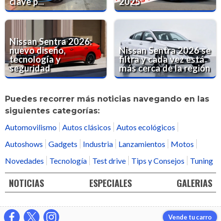
clave p...
2025
Nissan Sentra 2026:
nuevo diseño,
Nissan Sentra 2026 se
tecnología y
filtra y cada vez está
seguridad
más cerca de la región
Puedes recorrer más noticias navegando en las
siguientes categorías:
Automovilismo
Autos clásicos
Autos ecológicos
Autoshows
Gadgets
Industria
Lanzamientos
Motos
Novedades
Tecnología
Test drive
Tips y Consejos
Tuning
NOTICIAS
ESPECIALES
GALERIAS
Vende tu carro