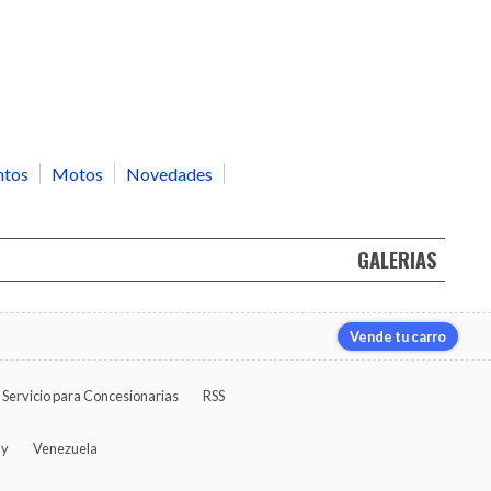
ntos
Motos
Novedades
GALERIAS
Vende tu carro
Servicio para Concesionarias
RSS
ay
Venezuela