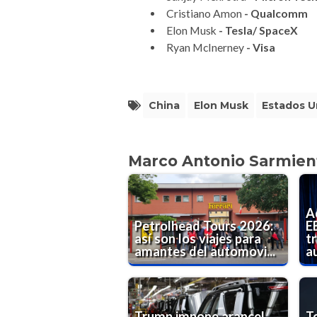
Cristiano Amon
- Qualcomm
Elon Musk
- Tesla/ SpaceX
Ryan McInerney
- Visa
China
Elon Musk
Estados U
Marco Antonio Sarmien
A
Petrolhead Tours 2026:
E
así son los viajes para
t
amantes del automovi...
a
Trump impone arancel
T