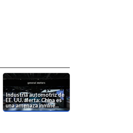
Industria automotriz de
EE. UU. alerta: China es
una amenaza inmine...