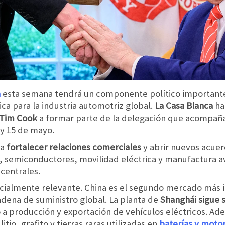
a
esta semana tendrá un componente político important
ica para la industria automotriz global.
La Casa Blanca
hab
‌Tim Cook
a formar parte de la delegación que acompaña
 y 15 de mayo.
ca
fortalecer relaciones comerciales
y abrir nuevos acuer
, semiconductores, movilidad eléctrica y manufactura a
centrales.
cialmente relevante. China es el segundo mercado más 
adena de suministro global. La planta de
Shanghái sigue 
 a producción y exportación de vehículos eléctricos. Ad
itio, grafito y tierras raras utilizadas en
baterías y motor