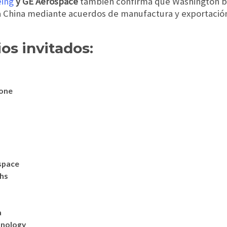
ing
y ‌GE Aerospace
también confirma que Washington b
 a China mediante acuerdos de manufactura y exportació
os invitados:
tone
space
hs
a
hnology