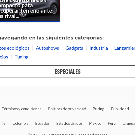
ompacto para
ecuperar terreno ante
s rival...
navegando en las siguientes categorías:
tos ecológicos
Autoshows
Gadgets
Industria
Lanzamie
ejos
Tuning
ESPECIALES
Términos y condiciones
Políticas de privacidad
Pricing
Publicidad
hile
Colombia
Ecuador
Estados Unidos
México
Perú
Urugu
© 1999 - 2026 Autocosmos.com | Todos los derechos