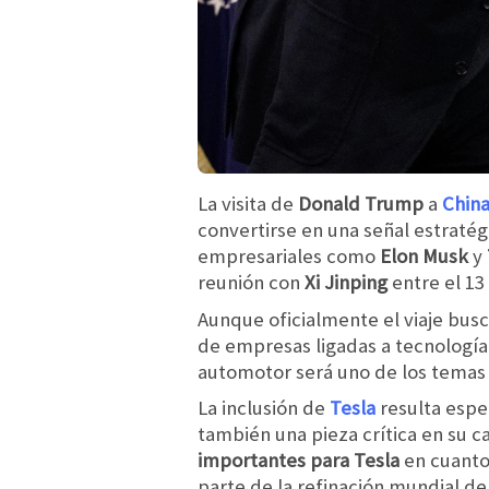
La visita de
‌Donald Trump
a
Chin
convertirse en una señal estratég
empresariales como
‌Elon Musk
y
reunión con
‌Xi Jinping
entre el 13
Aunque oficialmente el viaje bus
de empresas ligadas a tecnología
automotor será uno de los temas 
La inclusión de ‌
Tesla
resulta espe
también una pieza crítica en su c
importantes para Tesla
en cuanto
parte de la refinación mundial de l