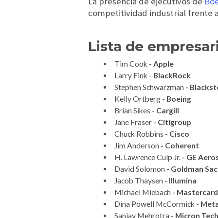
La presencia de ejecutivos de
Boe
competitividad industrial frente
Lista de empresari
Tim Cook -
Apple
Larry Fink -
BlackRock
Stephen Schwarzman
- Blacks
Kelly Ortberg
- Boeing
Brian Sikes
- Cargill
Jane Fraser
- Citigroup
Chuck Robbins
- Cisco
Jim Anderson
- Coherent
H. Lawrence Culp Jr.
- GE Aero
David Solomon
- Goldman Sac
Jacob Thaysen
- Illumina
Michael Miebach
- Mastercard
Dina Powell McCormick
- Met
Sanjay Mehrotra
- Micron Tec