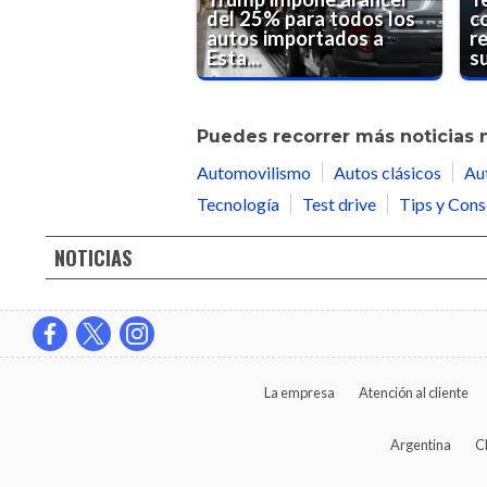
del 25% para todos los
c
autos importados a
r
Esta...
su
Puedes recorrer más noticias 
Automovilismo
Autos clásicos
Au
Tecnología
Test drive
Tips y Cons
NOTICIAS
La empresa
Atención al cliente
Argentina
C