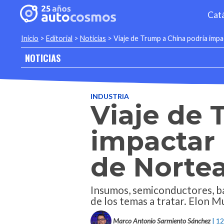
Cat
Inicio
>
Editorial
>
Noticias
>
Viaje de Trump a China podría impa
NOTICIAS
INDUSTRIA
Viaje de 
impactar 
de Norte
Insumos, semiconductores, ba
de los temas a tratar. Elon M
Marco Antonio Sarmiento Sánchez
| 1