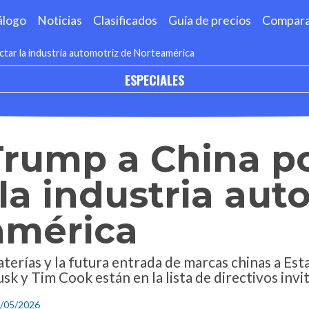
álogo
Noticias
Clasificados
Guía de precios
Compar
ctar la industria automotriz de Norteamérica
ESPECIALES
Trump a China p
la industria aut
américa
terías y la futura entrada de marcas chinas a Es
usk y Tim Cook están en la lista de directivos inv
2/05/2026