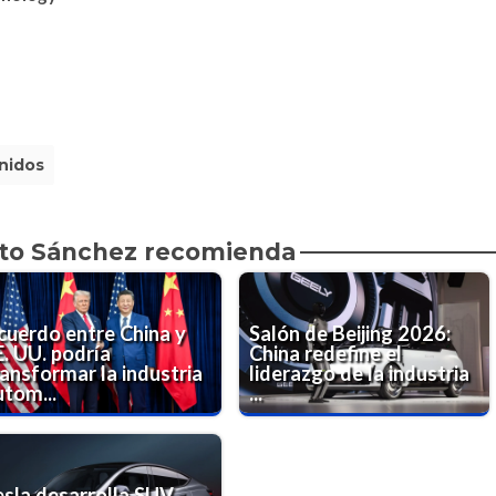
nidos
to Sánchez recomienda
cuerdo entre China y
Salón de Beijing 2026:
E. UU. podría
China redefine el
ransformar la industria
liderazgo de la industria
utom...
...
esla desarrolla SUV