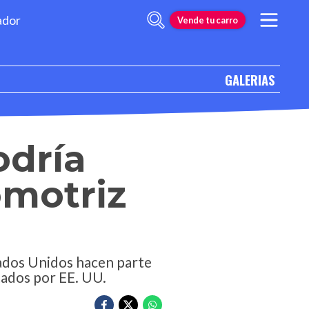
ador
Vende tu carro
GALERIAS
odría
omotriz
tados Unidos hacen parte
itados por EE. UU.