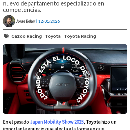
nuevo departamento especializado en
competencias.
Jorge Beher
| 12/01/2026
Gazoo Racing
Toyota
Toyota Racing
En el pasado
Japan Mobility Show 2025
,
Toyota
hizo un
importante anuncio que afecta a la forma en que