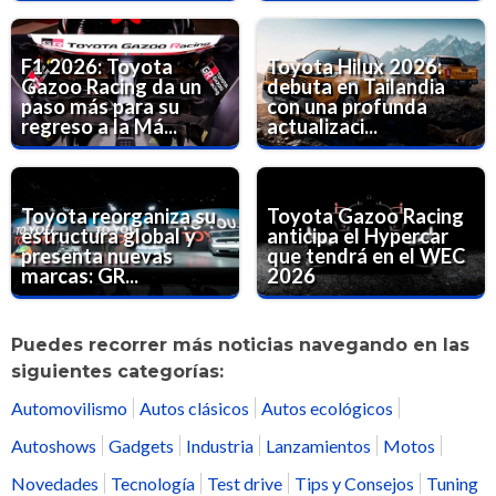
F1 2026: Toyota
Toyota Hilux 2026:
Gazoo Racing da un
debuta en Tailandia
paso más para su
con una profunda
regreso a la Má...
actualizaci...
Toyota reorganiza su
Toyota Gazoo Racing
estructura global y
anticipa el Hypercar
presenta nuevas
que tendrá en el WEC
marcas: GR...
2026
Puedes recorrer más noticias navegando en las
siguientes categorías:
Automovilismo
Autos clásicos
Autos ecológicos
Autoshows
Gadgets
Industria
Lanzamientos
Motos
Novedades
Tecnología
Test drive
Tips y Consejos
Tuning