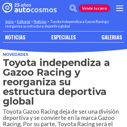
Vende tu carro
Inicio
>
Editorial
>
Noticias
>
Toyota independiza a Gazoo Racing y
reorganiza su estructura deportiva global
NOTICIAS
ESPECIALES
GALERIAS
NOVEDADES
Toyota independiza a
Gazoo Racing y
reorganiza su
estructura deportiva
global
Toyota Gazoo Racing deja de ser una división
deportiva y se convierte en la marca Gazoo
Racing. Por su parte, Toyota Racing será el