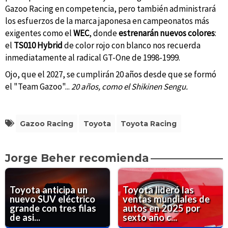
Gazoo Racing en competencia, pero también administrará
los esfuerzos de la marca japonesa en campeonatos más
exigentes como el
WEC
, donde
estrenarán nuevos colores
:
el
TS010 Hybrid
de color rojo con blanco nos recuerda
inmediatamente al radical GT-One de 1998-1999.
Ojo, que el 2027, se cumplirán 20 años desde que se formó
el "Team Gazoo"...
20 años, como el Shikinen Sengu.
Gazoo Racing
Toyota
Toyota Racing
Jorge Beher recomienda
Toyota anticipa un
Toyota lideró las
nuevo SUV eléctrico
ventas mundiales de
grande con tres filas
autos en 2025 por
de asi...
sexto año c...