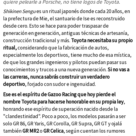
quiere pelearle a Porsche, no tiene logos de Toyota.
Shikinen Sengu
es un ritual japonés donde cada 20 años, en
la prefectura de Mie, el santuario de Ise es reconstruido
desde cero. Esto se hace para poder traspasar de
generación en generación, antiguas técnicas de artesanía,
construcción tradicional y más.
Toyota necesitaba su propio
ritual,
considerando que la fabricación de autos,
especialmente los deportivos, tiene mucho de esa mística,
de que los grandes ingenieros y pilotos puedan pasar sus
conocimientos y trucos a una nueva generación.
Si no vas a
las carreras, nunca sabrás construir un verdadero
deportivo
, forjado con sudor e ingenuidad.
Ese es el espíritu de Gazoo Racing que hoy pierde el
nombre Toyota para hacerse honorable en su propia ley
,
honrando ese espíritu de superación nacido desde la
"clandestinidad". Poco a poco, los modelos pasarán a ser
solo GR 86, GR Yaris, GR Corolla, GR Supra, GR GT y ojalá
también
GR MR2
o
GR Celica
, según cuentan los rumores