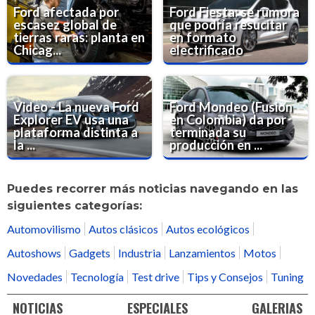
Ford afectada por
Ford Fiesta: se rumora
escasez global de
que podría resucitar
tierras raras: planta en
en formato
Chicag...
electrificado
Video - La nueva Ford
Ford Mondeo (Fusion
Explorer EV usa una
en Colombia) da por
plataforma distinta a
terminada su
la ...
producción en ...
Puedes recorrer más noticias navegando en las
siguientes categorías:
Automovilismo
Autos clásicos
Autos ecológicos
Autoshows
Gadgets
Industria
Lanzamientos
Motos
Novedades
Tecnología
Test drive
Tips y Consejos
Tuning
NOTICIAS
ESPECIALES
GALERIAS