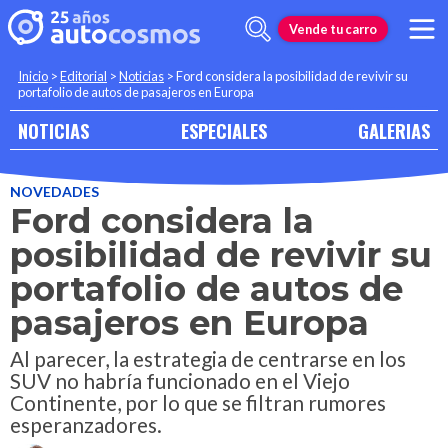
Vende tu carro
Inicio
>
Editorial
>
Noticias
>
Ford considera la posibilidad de revivir su
portafolio de autos de pasajeros en Europa
NOTICIAS
ESPECIALES
GALERIAS
NOVEDADES
Ford considera la
posibilidad de revivir su
portafolio de autos de
pasajeros en Europa
Al parecer, la estrategia de centrarse en los
SUV no habría funcionado en el Viejo
Continente, por lo que se filtran rumores
esperanzadores.