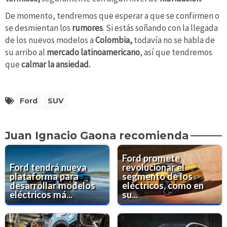
De momento, tendremos que esperar a que se confirmen o
se desmientan los
rumores
. Si estás soñando con la llegada
de los nuevos modelos a
Colombia,
todavía no se habla de
su arribo al
mercado latinoamericano
, así que tendremos
que
calmar la ansiedad.
Ford
SUV
Juan Ignacio Gaona recomienda
Ford promete
Ford tendrá nueva
revolucionar el
plataforma para
segmento de los
desarrollar modelos
eléctricos, como en
eléctricos má...
su...