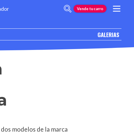
ador
Vende tu carro
GALERIAS
n
a
s dos modelos de la marca