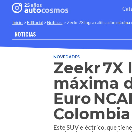
Cat
Inicio
>
Editorial
>
Noticias
>
Zeekr 7X logra calificación máxima
NOTICIAS
NOVEDADES
Zeekr 7X 
máxima de
Euro NCAP
Colombia
Este SUV eléctrico, que tien