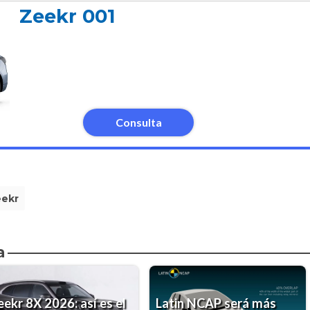
Zeekr 001
Consulta
eekr
a
eekr 8X 2026: así es el
Latin NCAP será más