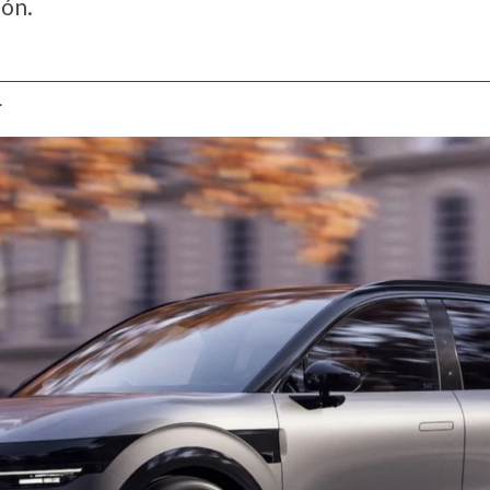
ión.
r