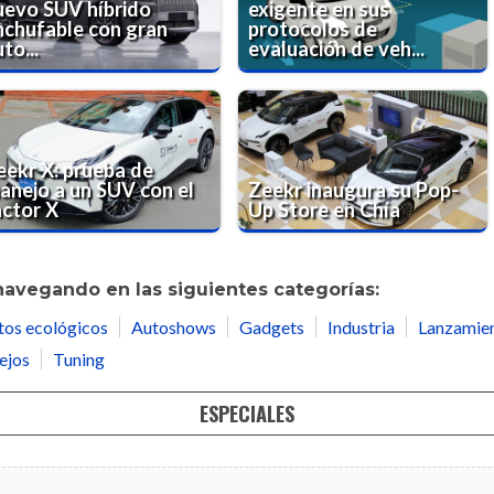
uevo SUV híbrido
exigente en sus
nchufable con gran
protocolos de
to...
evaluación de veh...
eekr X: prueba de
anejo a un SUV con el
Zeekr inaugura su Pop-
actor X
Up Store en Chía
navegando en las siguientes categorías:
tos ecológicos
Autoshows
Gadgets
Industria
Lanzamie
ejos
Tuning
ESPECIALES