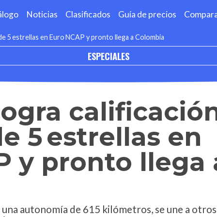
álogo
Noticias
Clasificados
Guía de precios
Compar
 de 5 estrellas en Euro NCAP y pronto llega a Colombia
ESPECIALES
logra calificació
 5 estrellas en
 y pronto llega 
e una autonomía de 615 kilómetros, se une a otro