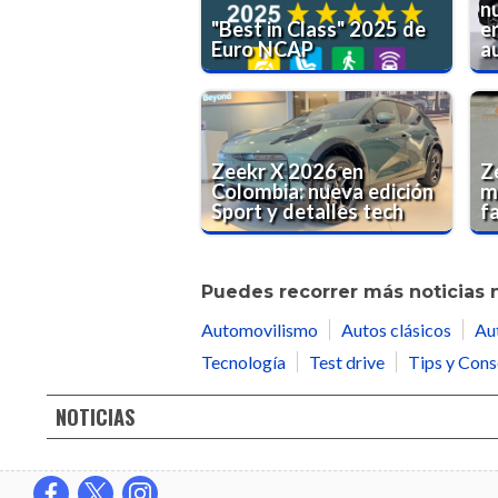
n
"Best in Class" 2025 de
e
Euro NCAP
au
Zeekr X 2026 en
Z
Colombia: nueva edición
m
Sport y detalles tech
f
Puedes recorrer más noticias 
Automovilismo
Autos clásicos
Au
Tecnología
Test drive
Tips y Cons
NOTICIAS