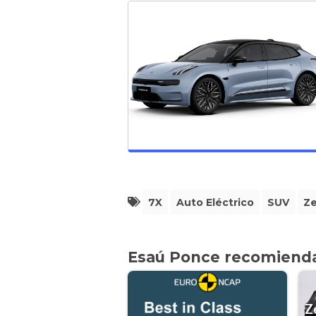
7X
Auto Eléctrico
SUV
Z
Esaú Ponce recomiend
Z