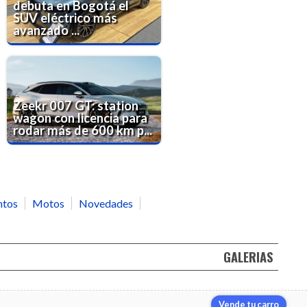
debuta en Bogotá el
SUV eléctrico más
avanzado ...
Zeekr 007 GT: station
wagon con licencia para
rodar más de 600 km p...
ntos
Motos
Novedades
GALERIAS
Vende tu carro