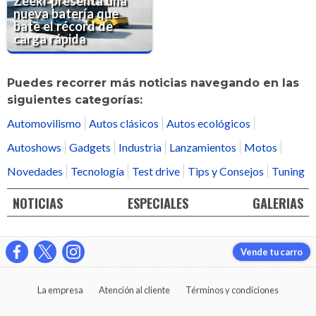
Zeekr presenta una
nueva batería que
bate el récord de
carga rápida
Puedes recorrer más noticias navegando en las
siguientes categorías:
Automovilismo
Autos clásicos
Autos ecológicos
Autoshows
Gadgets
Industria
Lanzamientos
Motos
Novedades
Tecnología
Test drive
Tips y Consejos
Tuning
NOTICIAS
ESPECIALES
GALERIAS
Vende tu carro
La empresa
Atención al cliente
Términos y condiciones