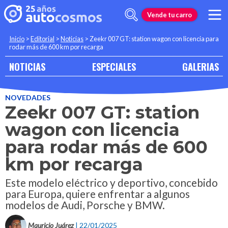
Vende tu carro
Inicio
>
Editorial
>
Noticias
>
Zeekr 007 GT: station wagon con licencia para
rodar más de 600 km por recarga
NOTICIAS
ESPECIALES
GALERIAS
NOVEDADES
Zeekr 007 GT: station
wagon con licencia
para rodar más de 600
km por recarga
Este modelo eléctrico y deportivo, concebido
para Europa, quiere enfrentar a algunos
modelos de Audi, Porsche y BMW.
Mauricio Juárez
| 22/01/2025