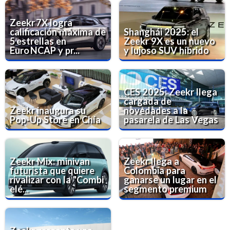
Zeekr 7X logra
calificación máxima de
Shanghái 2025: el
5 estrellas en
Zeekr 9X es un nuevo
Euro NCAP y pr...
y lujoso SUV híbrido
CES 2025: Zeekr llega
cargada de
Zeekr inaugura su
novedades a la
Pop-Up Store en Chía
pasarela de Las Vegas
Zeekr Mix: minivan
Zeekr llega a
futurista que quiere
Colombia para
rivalizar con la "Combi
ganarse un lugar en el
elé...
segmento premium