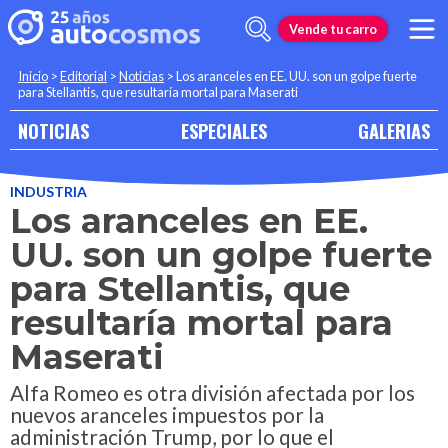
Vende tu carro
Inicio
>
Editorial
>
Noticias
>
Los aranceles en EE. UU. son un golpe fuerte
para Stellantis, que resultaría mortal para Maserati
NOTICIAS
ESPECIALES
GALERIAS
INDUSTRIA
Los aranceles en EE.
UU. son un golpe fuerte
para Stellantis, que
resultaría mortal para
Maserati
Alfa Romeo es otra división afectada por los
nuevos aranceles impuestos por la
administración Trump, por lo que el