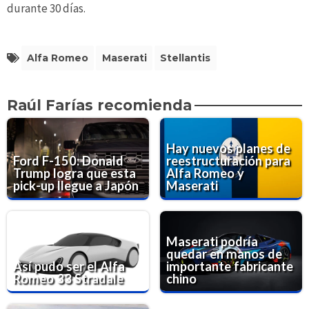
durante 30 días.
Alfa Romeo
Maserati
Stellantis
Raúl Farías recomienda
Hay nuevos planes de
Ford F-150: Donald
reestructuración para
Trump logra que esta
Alfa Romeo y
pick-up llegue a Japón
Maserati
Maserati podría
quedar en manos de
Así pudo ser el Alfa
importante fabricante
Romeo 33 Stradale
chino