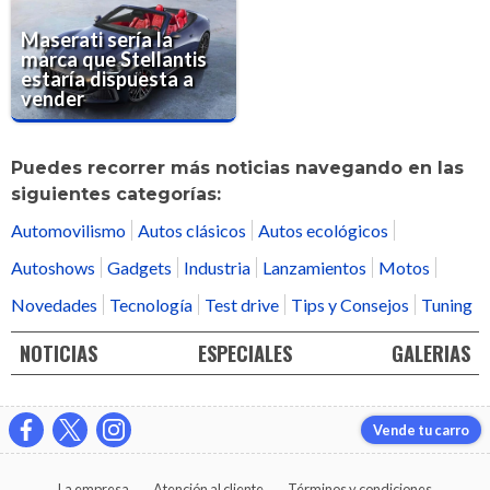
Maserati sería la
marca que Stellantis
estaría dispuesta a
vender
Puedes recorrer más noticias navegando en las
siguientes categorías:
Automovilismo
Autos clásicos
Autos ecológicos
Autoshows
Gadgets
Industria
Lanzamientos
Motos
Novedades
Tecnología
Test drive
Tips y Consejos
Tuning
NOTICIAS
ESPECIALES
GALERIAS
Vende tu carro
La empresa
Atención al cliente
Términos y condiciones