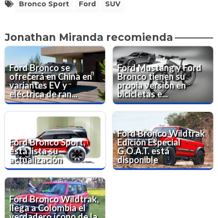
Bronco Sport
Ford
SUV
Jonathan Miranda recomienda
Ford Bronco se
Ford Mustang y Ford
ofrecerá en China en
Bronco tienen su
variantes EV y
propia versión en
eléctrica de ran...
bicicletas e...
Ford Bronco Wildtrak
Ford Bronco Sport,
Edición Especial
está lista su
G.O.A.T. está
actualización
disponible
Ford Bronco Wildtrak,
llega a Colombia el
verdadero ícono de la