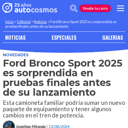
Vende tu carro
Inicio
>
Editorial
>
Noticias
>
Ford Bronco Sport 2025 es sorprendida en
pruebas finales antes de su lanzamiento
NOTICIAS
ESPECIALES
GALERIAS
NOVEDADES
Ford Bronco Sport 2025
es sorprendida en
pruebas finales antes
de su lanzamiento
Esta camioneta familiar podría sumar un nuevo
paquete de equipamiento y tener algunos
cambios en el tren de potencia.
Jonathan Miranda
| 13/08/2024