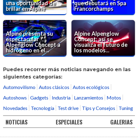
una oportunidad de
que debutará en Spa
brillar en Alpine
Francorchamps
Alpine presenta su
Alpine Alpenglow
espectacular
Concept: así se
Alpenglow Concept a
visualiza el futuro de
hidrógeno en el...
los modelos...
Puedes recorrer más noticias navegando en las
siguientes categorías:
Automovilismo
Autos clásicos
Autos ecológicos
Autoshows
Gadgets
Industria
Lanzamientos
Motos
Novedades
Tecnología
Test drive
Tips y Consejos
Tuning
NOTICIAS
ESPECIALES
GALERIAS