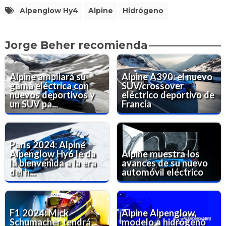
Alpenglow Hy4
Alpine
Hidrógeno
Jorge Beher recomienda
Alpine ampliará su
Alpine A390: el nuevo
gama eléctrica con
SUV/crossover
nuevos deportivos y
eléctrico deportivo de
un SUV pa...
Francia
París 2024: Alpine
Alpenglow Hy6 le da
Alpine muestra los
la bienvenida a la era
avances de su nuevo
del h...
automóvil eléctrico
F1 2024: Mick
Alpine Alpenglow,
Schumacher tendrá
modelo a hidrógeno