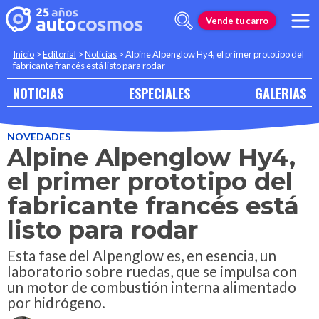
Vende tu carro
Inicio
>
Editorial
>
Noticias
>
Alpine Alpenglow Hy4, el primer prototipo del
fabricante francés está listo para rodar
NOTICIAS
ESPECIALES
GALERIAS
NOVEDADES
Alpine Alpenglow Hy4,
el primer prototipo del
fabricante francés está
listo para rodar
Esta fase del Alpenglow es, en esencia, un
laboratorio sobre ruedas, que se impulsa con
un motor de combustión interna alimentado
por hidrógeno.