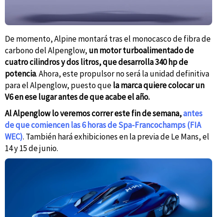
De momento, Alpine montará tras el monocasco de fibra de
carbono del Alpenglow,
un motor turboalimentado de
cuatro cilindros y dos litros, que desarrolla 340 hp de
potencia
. Ahora, este propulsor no será la unidad definitiva
para el Alpenglow, puesto que
la marca quiere colocar un
V6 en ese lugar antes de que acabe el año.
Al Alpenglow lo veremos correr este fin de semana,
antes
de que comiencen las 6 horas de Spa-Francochamps (FIA
WEC)
. También hará exhibiciones en la previa de Le Mans, el
14 y 15 de junio.