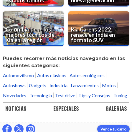
Estados Unidos
nueva generación
Colombia tiene los
Kia Carens 2022,
mejores técnicos de
renace en India en
Kia en la región
formato SUV
Puedes recorrer más noticias navegando en las
siguientes categorías:
Automovilismo
Autos clásicos
Autos ecológicos
Autoshows
Gadgets
Industria
Lanzamientos
Motos
Novedades
Tecnología
Test drive
Tips y Consejos
Tuning
NOTICIAS
ESPECIALES
GALERIAS
Vende tu carro