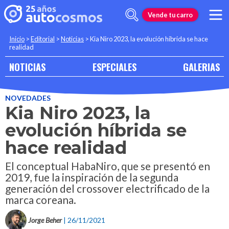
Vende tu carro
Inicio
>
Editorial
>
Noticias
>
Kia Niro 2023, la evolución híbrida se hace
realidad
NOTICIAS
ESPECIALES
GALERIAS
NOVEDADES
Kia Niro 2023, la
evolución híbrida se
hace realidad
El conceptual HabaNiro, que se presentó en
2019, fue la inspiración de la segunda
generación del crossover electrificado de la
marca coreana.
Jorge Beher
| 26/11/2021