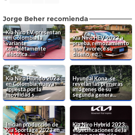
Jorge Beher recomienda
Kia Niro EV, presentan
en Colombia la
Kia Niro HEV 2023 a
variante
prueba, remozamiento
completamente
que favorece su
eléctrica
diseño, eq...
Kia Niro Híbrido 2023
Hyundai Kona, se
en Colombia, nueva
revelan las primeras
apuesta por la
imágenes de su
movilidad s...
segunda genera...
Inician producción de
Kia Niro Hybrid 2023,
Kia Sportage 2023 en
especificaciones de la