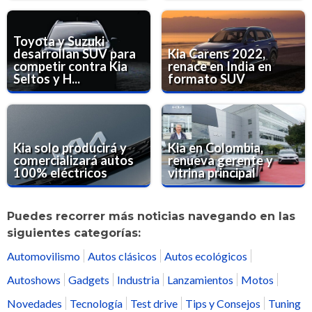
Toyota y Suzuki
desarrollan SUV para
Kia Carens 2022,
competir contra Kia
renace en India en
Seltos y H...
formato SUV
Kia solo producirá y
Kia en Colombia,
comercializará autos
renueva gerente y
100% eléctricos
vitrina principal
Puedes recorrer más noticias navegando en las
siguientes categorías:
Automovilismo
Autos clásicos
Autos ecológicos
Autoshows
Gadgets
Industria
Lanzamientos
Motos
Novedades
Tecnología
Test drive
Tips y Consejos
Tuning