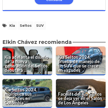
Kia
Seltos
SUV
Elkin Chávez recomienda
Kia adelanta el diseño
Kia Seltos 2024,
de la nueva
prueba de manejo de
generación del Seltos:
un SUV que se crece
debutará ...
en virtudes
Kia Seltos 2024,
multiplica sus
Facelift del Kia Seltos
bondades en
se deja ver en el Salón
Colombia
de Los Ángeles