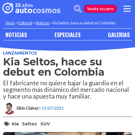
Vende tu carro
Inicio
>
Editorial
>
Noticias
>
Kia Seltos, hace su debut en Colombia
NOTICIAS
ESPECIALES
GALERIAS
LANZAMIENTOS
Kia Seltos, hace su
debut en Colombia
El fabricante no quiere bajar la guardia en el
segmento más dinámico del mercado nacional
y hace una apuesta muy familiar.
Elkin Chávez
| 15/07/2021
Kia
Seltos
SUV