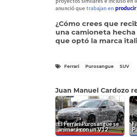
proyectos similares e incluso en 
anunció que
trabajan en
producir
¿Cómo crees que recib
una camioneta hecha p
que optó la marca ital
Ferrari
Purosangue
SUV
Juan Manuel Cardozo 
El Ferrari Purosangue se
Fi
animará con un V12
P