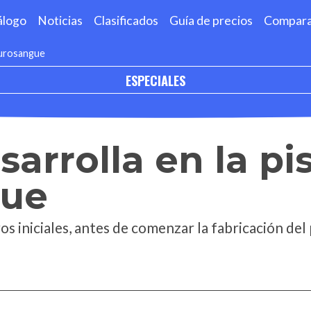
álogo
Noticias
Clasificados
Guía de precios
Compar
 Purosangue
ESPECIALES
sarrolla en la pi
gue
os iniciales, antes de comenzar la fabricación del