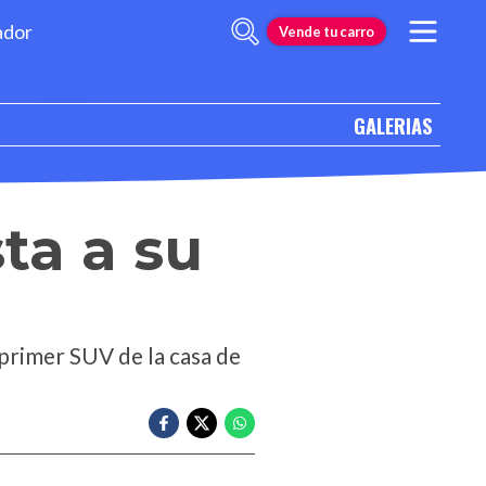
ador
Vende tu carro
GALERIAS
sta a su
 primer SUV de la casa de