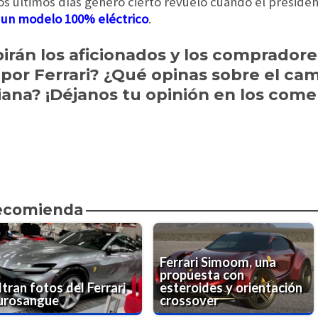
los últimos días generó cierto revuelo cuando el preside
 un modelo 100% eléctrico
.
irán los aficionados y los compradore
or Ferrari? ¿Qué opinas sobre el cami
iana? ¡Déjanos tu opinión en los come
recomienda
Ferrari Simoom, una
propuesta con
ltran fotos del Ferrari
esteroides y orientación
urosangue
crossover