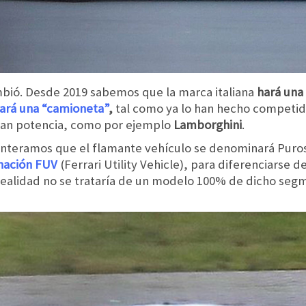
ió. Desde 2019 sabemos que la marca italiana
hará una 
zará una “camioneta”
,
tal como ya lo han hecho competid
gran potencia, como por ejemplo
Lamborghini
.
enteramos que el flamante vehículo se denominará Pur
inación FUV
(Ferrari Utility Vehicle), para diferenciarse d
n realidad no se trataría de un modelo 100% de dicho se