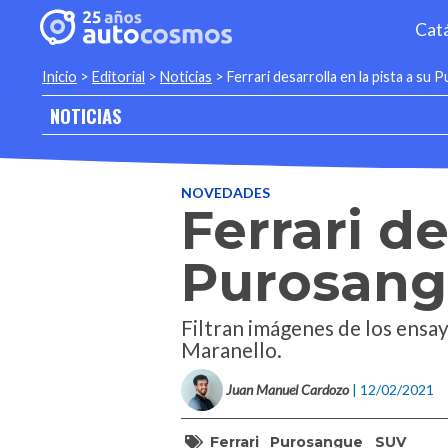
Cat
Inicio
>
Editorial
>
Noticias
>
Ferrari desarrolla en la pista a su
NOTICIAS
NOVEDADES
Ferrari de
Purosan
Filtran imágenes de los ensay
Maranello.
Juan Manuel Cardozo
| 12/02/2021
Ferrari
Purosangue
SUV