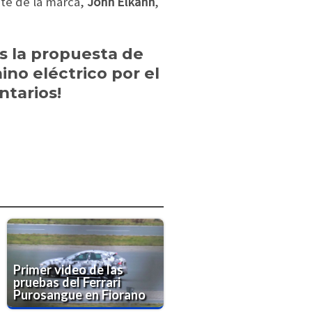
nte de la marca,
John Elkann
,
s la propuesta de
no eléctrico por el
ntarios!
Primer video de las
pruebas del Ferrari
Purosangue en Fiorano