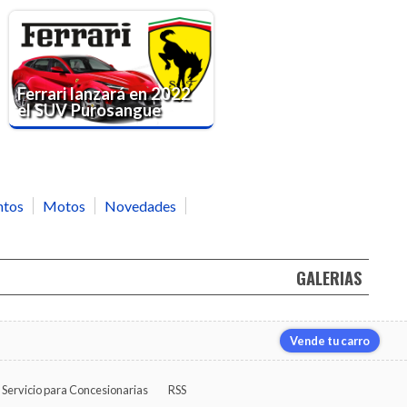
Ferrari lanzará en 2022
el SUV Purosangue
ntos
Motos
Novedades
GALERIAS
Vende tu carro
Servicio para Concesionarias
RSS