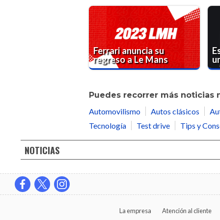
Ferrari anuncia su
Es
regreso a Le Mans
u
Puedes recorrer más noticias 
Automovilismo
Autos clásicos
Au
Tecnología
Test drive
Tips y Cons
NOTICIAS
La empresa
Atención al cliente