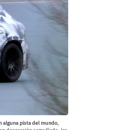
en alguna pista del mundo
,
 con decoración camuflada, los