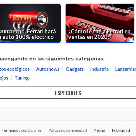
 un hecho, Ferrari hará
¿Cómo le fue a Ferrari en
n auto 100% eléctrico
ventas en 2020?
navegando en las siguientes categorías:
tos ecológicos
Autoshows
Gadgets
Industria
Lanzamie
ejos
Tuning
ESPECIALES
Términos y condiciones
Políticas de privacidad
Pricing
Publicidad