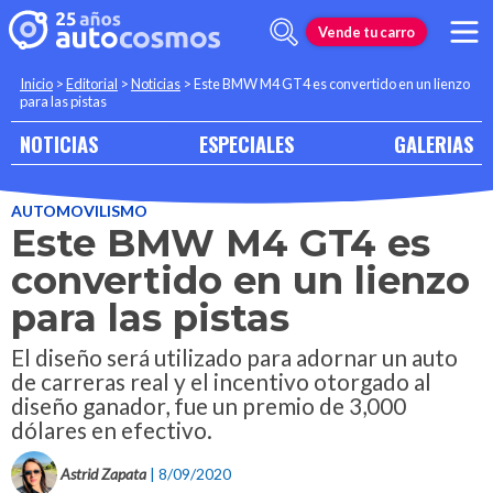
Vende tu carro
Inicio
>
Editorial
>
Noticias
>
Este BMW M4 GT4 es convertido en un lienzo
para las pistas
NOTICIAS
ESPECIALES
GALERIAS
AUTOMOVILISMO
Este BMW M4 GT4 es
convertido en un lienzo
para las pistas
El diseño será utilizado para adornar un auto
de carreras real y el incentivo otorgado al
diseño ganador, fue un premio de 3,000
dólares en efectivo.
Astrid Zapata
| 8/09/2020