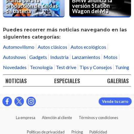
planta para la
BMW anuncia la
producción de celdas
versión Station
de batería
Wagon del M3
Puedes recorrer más noticias navegando en las
siguientes categorías:
Automovilismo
Autos clásicos
Autos ecológicos
Autoshows
Gadgets
Industria
Lanzamientos
Motos
Novedades
Tecnología
Test drive
Tips y Consejos
Tuning
NOTICIAS
ESPECIALES
GALERIAS
Vende tu carro
La empresa
Atención al cliente
Términos y condiciones
Políticas de privacidad
Pricing
Publicidad