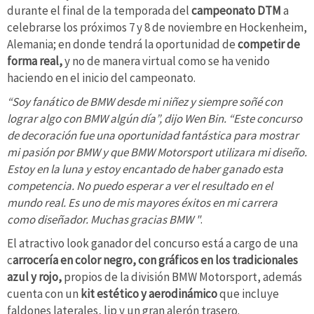
durante el final de la temporada del
campeonato DTM
a
celebrarse los próximos 7 y 8 de noviembre en Hockenheim,
Alemania; en donde tendrá la oportunidad de
competir de
forma real,
y no de manera virtual como se ha venido
haciendo en el inicio del campeonato.
“Soy fanático de BMW desde mi niñez y siempre soñé con
lograr algo con BMW algún día”, dijo Wen Bin. “Este concurso
de decoración fue una oportunidad fantástica para mostrar
mi pasión por BMW y que BMW Motorsport utilizara mi diseño.
Estoy en la luna y estoy encantado de haber ganado esta
competencia. No puedo esperar a ver el resultado en el
mundo real. Es uno de mis mayores éxitos en mi carrera
como diseñador. Muchas gracias BMW "
.
El atractivo look ganador del concurso está a cargo de una
c
arrocería en color negro, con gráficos en los tradicionales
azul y rojo,
propios de la división BMW Motorsport, además
cuenta con un
kit estético y aerodinámico
que incluye
faldones laterales, lip y un gran alerón trasero.