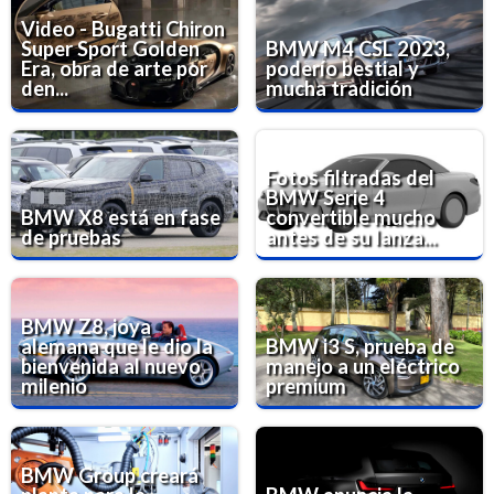
Video - Bugatti Chiron
Super Sport Golden
BMW M4 CSL 2023,
Era, obra de arte por
poderío bestial y
den...
mucha tradición
Fotos filtradas del
BMW Serie 4
BMW X8 está en fase
convertible mucho
de pruebas
antes de su lanza...
BMW Z8, joya
alemana que le dio la
BMW i3 S, prueba de
bienvenida al nuevo
manejo a un eléctrico
milenio
premium
BMW Group creará