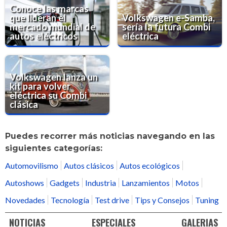
Conoce las marcas
que lideran el
Volkswagen e-Samba,
mercado mundial de
sería la futura Combi
autos eléctricos
eléctrica
Volkswagen lanza un
kit para volver
eléctrica su Combi
clásica
Puedes recorrer más noticias navegando en las
siguientes categorías:
Automovilismo
Autos clásicos
Autos ecológicos
Autoshows
Gadgets
Industria
Lanzamientos
Motos
Novedades
Tecnología
Test drive
Tips y Consejos
Tuning
NOTICIAS
ESPECIALES
GALERIAS