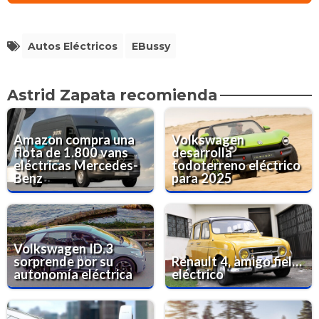
Autos Eléctricos
EBussy
Astrid Zapata recomienda
Amazon compra una
Volkswagen
flota de 1.800 vans
desarrolla
eléctricas Mercedes-
todoterreno eléctrico
Benz
para 2025
Volkswagen ID.3
sorprende por su
Renault 4, amigo fiel…
autonomía eléctrica
eléctrico