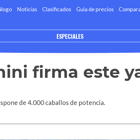
álogo
Noticias
Clasificados
Guía de precios
Compar
ESPECIALES
ni firma este y
ispone de 4.000 caballos de potencia.