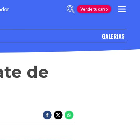
ador
Vende tu carro
GALERIAS
ate de