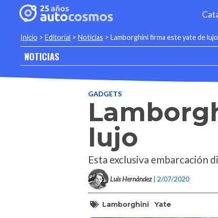
Cat
Inicio
>
Editorial
>
Noticias
>
Lamborghini firma este yate de lujo
NOTICIAS
GADGETS
Lamborghi
lujo
Esta exclusiva embarcación d
Luis Hernández
| 2/07/2020
Lamborghini
Yate