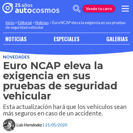
Vende tu carro
Inicio
>
Editorial
>
Noticias
>
Euro NCAP eleva la exigencia en sus pruebas
de seguridad vehicular
NOTICIAS
ESPECIALES
GALERIAS
NOVEDADES
Euro NCAP eleva la
exigencia en sus
pruebas de seguridad
vehicular
Esta actualización hará que los vehículos sean
más seguros en caso de un accidente.
Luis Hernández
| 21/05/2020