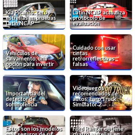
Kia Picanto, cero
Latin NCAP actualiza
estrellas en pruebas
protocolo de
Latin NCAP
evaluación
Cuidado con usar
Vehículos de
cintas
salvamento, una
retrorreflectivas
opción para invertir
falsas
Videojuegos
Importancia del
recomendados de
detector de
autos: Euro Truck
somnolencia
Simulator 2
Estos son los modelos
Ford Ranger obtiene
más seguros de su
cuatro estrellas en