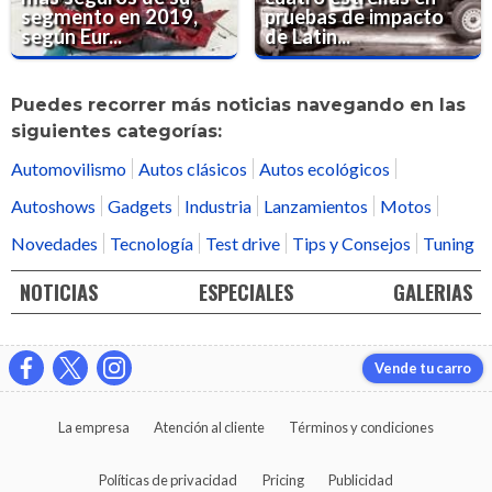
segmento en 2019,
pruebas de impacto
según Eur...
de Latin...
Puedes recorrer más noticias navegando en las
siguientes categorías:
Automovilismo
Autos clásicos
Autos ecológicos
Autoshows
Gadgets
Industria
Lanzamientos
Motos
Novedades
Tecnología
Test drive
Tips y Consejos
Tuning
NOTICIAS
ESPECIALES
GALERIAS
Vende tu carro
La empresa
Atención al cliente
Términos y condiciones
Políticas de privacidad
Pricing
Publicidad