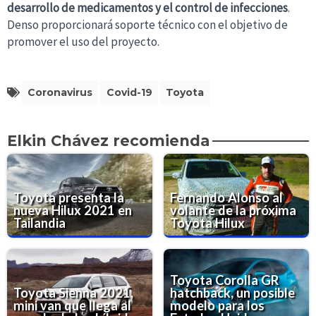
desarrollo de medicamentos y el control de infecciones
.
Denso proporcionará soporte técnico con el objetivo de
promover el uso del proyecto.
Coronavirus
Covid-19
Toyota
Elkin Chávez recomienda
Toyota presenta la
Fernando Alonso al
nueva Hilux 2021 en
volante de la próxima
Tailandia
Toyota Hilux
Toyota Corolla GR
Toyota Sienna 2021,
hatchback, un posible
mini van que llega al
modelo para los