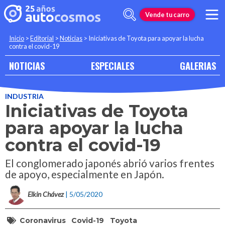
Vende tu carro
Inicio
>
Editorial
>
Noticias
>
Iniciativas de Toyota para apoyar la lucha
contra el covid-19
NOTICIAS
ESPECIALES
GALERIAS
INDUSTRIA
Iniciativas de Toyota
para apoyar la lucha
contra el covid-19
El conglomerado japonés abrió varios frentes
de apoyo, especialmente en Japón.
Elkin Chávez
| 5/05/2020
Coronavirus
Covid-19
Toyota