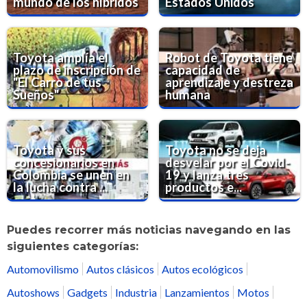
mundo de los híbridos
Estados Unidos
Toyota amplía el
Robot de Toyota tiene
plazo de inscripción de
capacidad de
"El Carro de tus
aprendizaje y destreza
Sueños"
humana
Toyota y sus
Toyota no se deja
concesionarios en
desvelar por el Covid-
Colombia se unen en
19 y lanza tres
la lucha contra ...
productos e...
Puedes recorrer más noticias navegando en las
siguientes categorías:
Automovilismo
Autos clásicos
Autos ecológicos
Autoshows
Gadgets
Industria
Lanzamientos
Motos