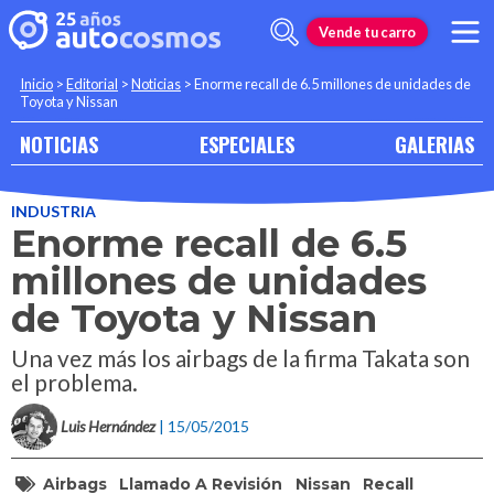
Vende tu carro
Inicio
>
Editorial
>
Noticias
>
Enorme recall de 6.5 millones de unidades de
Toyota y Nissan
NOTICIAS
ESPECIALES
GALERIAS
INDUSTRIA
Enorme recall de 6.5
millones de unidades
de Toyota y Nissan
Una vez más los airbags de la firma Takata son
el problema.
Luis Hernández
| 15/05/2015
Airbags
Llamado A Revisión
Nissan
Recall