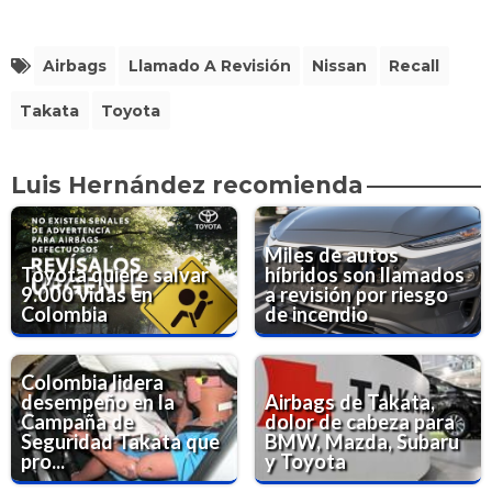
Airbags
Llamado A Revisión
Nissan
Recall
Takata
Toyota
Luis Hernández recomienda
Miles de autos
Toyota quiere salvar
híbridos son llamados
9.000 vidas en
a revisión por riesgo
Colombia
de incendio
Colombia lidera
desempeño en la
Airbags de Takata,
Campaña de
dolor de cabeza para
Seguridad Takata que
BMW, Mazda, Subaru
pro...
y Toyota