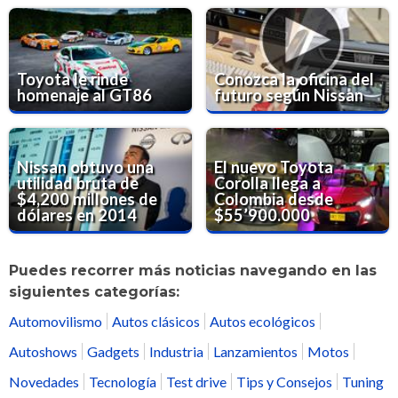
Toyota le rinde
Conozca la oficina del
homenaje al GT86
futuro según Nissan
Nissan obtuvo una
El nuevo Toyota
utilidad bruta de
Corolla llega a
$4,200 millones de
Colombia desde
dólares en 2014
$55’900.000
Puedes recorrer más noticias navegando en las
siguientes categorías:
Automovilismo
Autos clásicos
Autos ecológicos
Autoshows
Gadgets
Industria
Lanzamientos
Motos
Novedades
Tecnología
Test drive
Tips y Consejos
Tuning