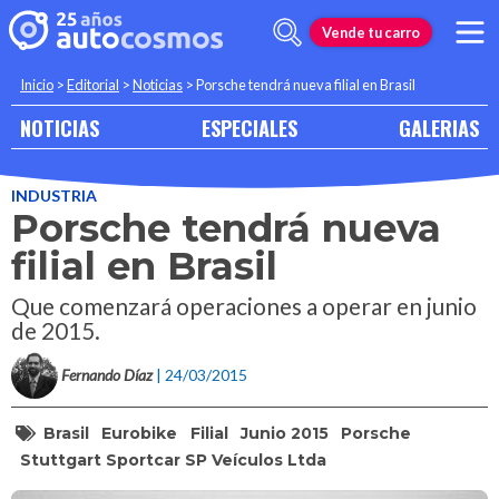
Vende tu carro
Inicio
>
Editorial
>
Noticias
>
Porsche tendrá nueva filial en Brasil
NOTICIAS
ESPECIALES
GALERIAS
INDUSTRIA
Porsche tendrá nueva
filial en Brasil
Que comenzará operaciones a operar en junio
de 2015.
Fernando Díaz
| 24/03/2015
Brasil
Eurobike
Filial
Junio 2015
Porsche
Stuttgart Sportcar SP Veículos Ltda