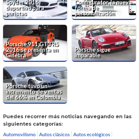
Spyder 2016,
Configurator, la nueva
deportivo para
forma de
puristas
personalización
Porsche 911 GT3 RS
2016 se presenta en
Porsche sigue
Ginebra
imparable
Porsche tuvo un
incremento de ventas
del 66% en Colombia
Puedes recorrer más noticias navegando en las
siguientes categorías:
Automovilismo
Autos clásicos
Autos ecológicos