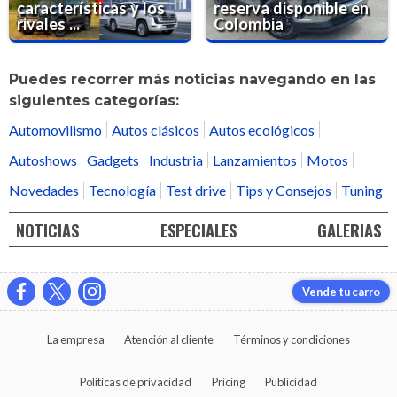
características y los
reserva disponible en
rivales ...
Colombia
Puedes recorrer más noticias navegando en las
siguientes categorías:
Automovilismo
Autos clásicos
Autos ecológicos
Autoshows
Gadgets
Industria
Lanzamientos
Motos
Novedades
Tecnología
Test drive
Tips y Consejos
Tuning
NOTICIAS
ESPECIALES
GALERIAS
Vende tu carro
La empresa
Atención al cliente
Términos y condiciones
Políticas de privacidad
Pricing
Publicidad