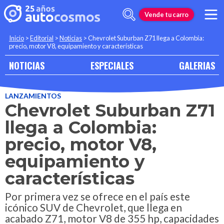
Vende tu carro
Inicio
>
Editorial
>
Noticias
>
Chevrolet Suburban Z71 llega a Colombia:
precio, motor V8, equipamiento y características
NOTICIAS
ESPECIALES
GALERIAS
LANZAMIENTOS
Chevrolet Suburban Z71
llega a Colombia:
precio, motor V8,
equipamiento y
características
Por primera vez se ofrece en el país este
icónico SUV de Chevrolet, que llega en
acabado Z71, motor V8 de 355 hp, capacidades