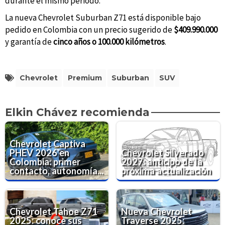
durante el mismo periodo.
La nueva Chevrolet Suburban Z71 está disponible bajo
pedido en Colombia con un precio sugerido de
$409.990.000
y garantía de
cinco años o 100.000 kilómetros
.
Chevrolet
Premium
Suburban
SUV
Elkin Chávez recomienda
Chevrolet Captiva
PHEV 2026 en
Chevrolet Silverado
Colombia: primer
2027: anticipo de la
contacto, autonomía...
próxima actualización
Chevrolet Tahoe Z71
Nueva Chevrolet
2025: conoce sus
Traverse 2025: