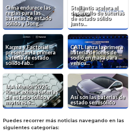
China endurece las
Stellantis acelera el
reglas para las
desarrollo de baterías
baterías de estado
de estado sólido
sólido y Dong...
junto...
Karma y Factorial
CATL lanza la primera
presentan la primera
batería de iones de
batería de estado
sodio en masa para
sólido fab...
vehícu...
IAA Munich 2025:
Rimac exhibe baterías
de estado sólido y
Así son las baterías de
motores S...
estado semisólido
Puedes recorrer más noticias navegando en las
siguientes categorías: