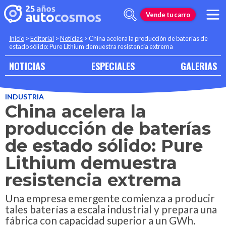
Vende tu carro
Inicio
>
Editorial
>
Noticias
>
China acelera la producción de baterías de
estado sólido: Pure Lithium demuestra resistencia extrema
NOTICIAS
ESPECIALES
GALERIAS
INDUSTRIA
China acelera la
producción de baterías
de estado sólido: Pure
Lithium demuestra
resistencia extrema
Una empresa emergente comienza a producir
tales baterías a escala industrial y prepara una
fábrica con capacidad superior a un GWh.