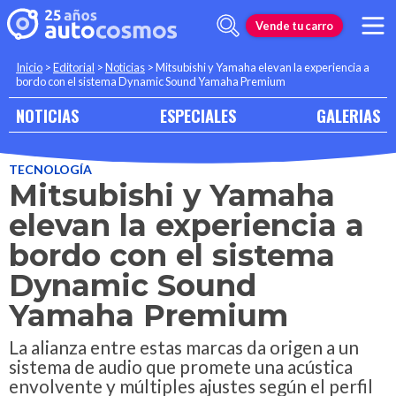
Vende tu carro
Inicio
>
Editorial
>
Noticias
>
Mitsubishi y Yamaha elevan la experiencia a
bordo con el sistema Dynamic Sound Yamaha Premium
NOTICIAS
ESPECIALES
GALERIAS
TECNOLOGÍA
Mitsubishi y Yamaha
elevan la experiencia a
bordo con el sistema
Dynamic Sound
Yamaha Premium
La alianza entre estas marcas da origen a un
sistema de audio que promete una acústica
envolvente y múltiples ajustes según el perfil