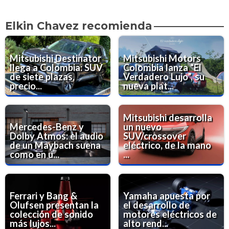
Elkin Chavez recomienda
Mitsubishi Destinator
Mitsubishi Motors
llega a Colombia: SUV
Colombia lanza “El
de siete plazas,
Verdadero Lujo”, su
precio...
nueva plat...
Mitsubishi desarrolla
Mercedes-Benz y
un nuevo
Dolby Atmos: el audio
SUV/crossover
de un Maybach suena
eléctrico, de la mano
como en u...
...
Ferrari y Bang &
Yamaha apuesta por
Olufsen presentan la
el desarrollo de
colección de sonido
motores eléctricos de
más lujos...
alto rend...