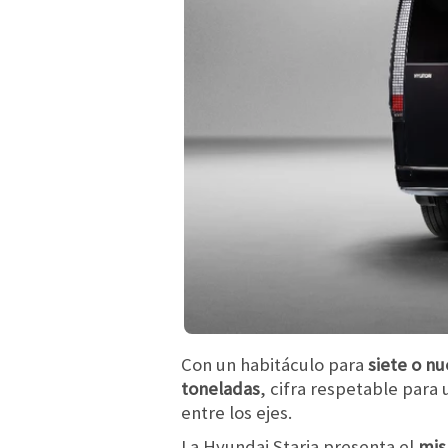
Con un habitáculo para
siete o n
toneladas
, cifra respetable para
entre los ejes.
La Hyundai Staria presenta el
mis