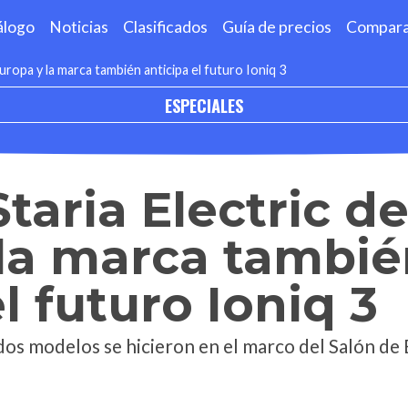
álogo
Noticias
Clasificados
Guía de precios
Compar
uropa y la marca también anticipa el futuro Ioniq 3
ESPECIALES
taria Electric d
 la marca tambi
l futuro Ioniq 3
dos modelos se hicieron en el marco del Salón de