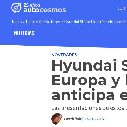
Cat
Inicio
>
Editorial
>
Noticias
>
Hyundai Staria Electric debuta en E
NOTICIAS
NOVEDADES
Hyundai S
Europa y
anticipa e
Las presentaciones de estos 
Lizeth Ruiz
| 16/01/2026