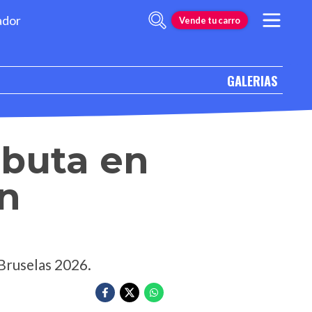
ador
Vende tu carro
GALERIAS
ebuta en
én
 Bruselas 2026.