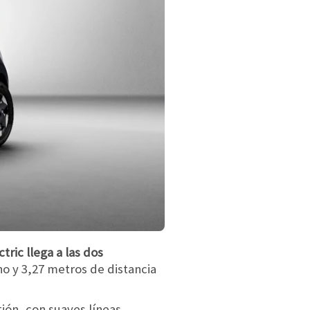
ric llega a las dos
ho y 3,27 metros de distancia
ión, con suaves líneas