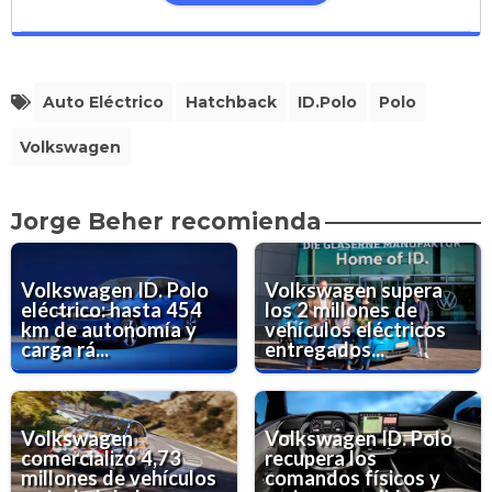
Auto Eléctrico
Hatchback
ID.Polo
Polo
Volkswagen
Jorge Beher recomienda
Volkswagen ID. Polo
Volkswagen supera
eléctrico: hasta 454
los 2 millones de
km de autonomía y
vehículos eléctricos
carga rá...
entregados...
Volkswagen
Volkswagen ID. Polo
comercializó 4,73
recupera los
millones de vehículos
comandos físicos y