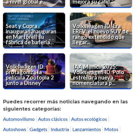
a nivel global e...
mejora su calid...
Seat y Cupra
Volkswagen ID. Era
inauguran inauguran
EREV: el nuevo SUV de
en Martorell su
rango extendido que
fábrica de batería...
llegar...
Volkswagen ID.
IAA Munich 2025:
protagoniza la
Volkswagen ID. Polo
película Zootopia 2
estrenará nueva
junto a Disney
nomenclatura p...
Puedes recorrer más noticias navegando en las
siguientes categorías:
Automovilismo
Autos clásicos
Autos ecológicos
Autoshows
Gadgets
Industria
Lanzamientos
Motos