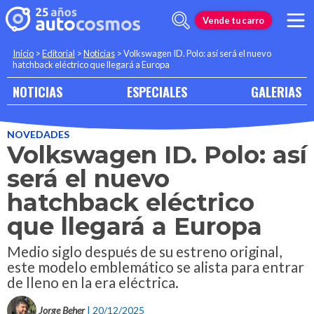
Vende tu carro
Inicio
>
Editorial
>
Noticias
>
Volkswagen ID. Polo: así será el nuevo
hatchback eléctrico que llegará a Europa
NOTICIAS
ESPECIALES
GALERIAS
NOVEDADES
Volkswagen ID. Polo: así
será el nuevo
hatchback eléctrico
que llegará a Europa
Medio siglo después de su estreno original,
este modelo emblemático se alista para entrar
de lleno en la era eléctrica.
Jorge Beher
| 20/12/2025