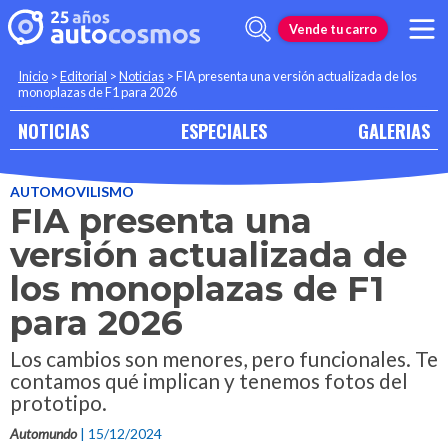
Vende tu carro
Inicio
>
Editorial
>
Noticias
>
FIA presenta una versión actualizada de los
monoplazas de F1 para 2026
NOTICIAS
ESPECIALES
GALERIAS
AUTOMOVILISMO
FIA presenta una
versión actualizada de
los monoplazas de F1
para 2026
Los cambios son menores, pero funcionales. Te
contamos qué implican y tenemos fotos del
prototipo.
Automundo
| 15/12/2024