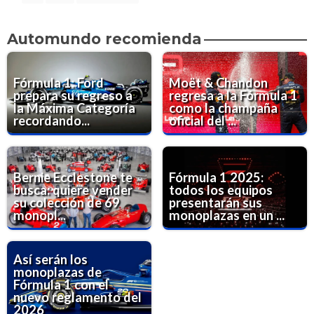
Automundo recomienda
Fórmula 1: Ford
Moët & Chandon
prepara su regreso a
regresa a la Fórmula 1
la Máxima Categoría
como la champaña
recordando...
oficial del ...
Bernie Ecclestone te
Fórmula 1 2025:
busca: quiere vender
todos los equipos
su colección de 69
presentarán sus
monopl...
monoplazas en un ...
Así serán los
monoplazas de
Fórmula 1 con el
nuevo reglamento del
2026