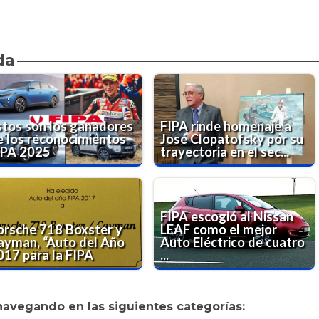
da
stos son los ganadores
FIPA rinde homenaje a
e los reconocimientos
José Clopatofsky por su
IPA 2025
trayectoria en el sec...
FIPA escogió al Nissan
orsche 718 Boxster y
LEAF como el mejor
ayman, “Auto del Año
Auto Eléctrico de cuatro
017 para la FIPA
...
navegando en las siguientes categorías: