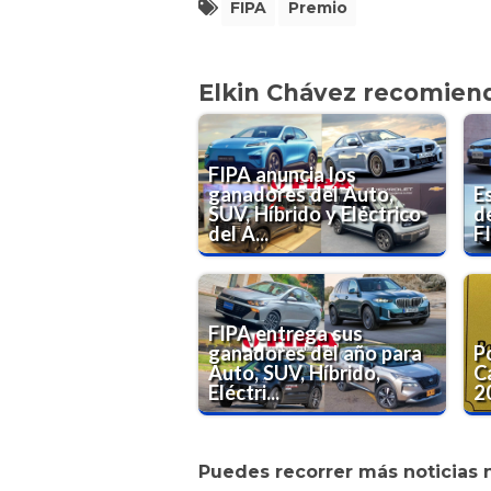
FIPA
Premio
Elkin Chávez recomien
FIPA anuncia los
ganadores del Auto,
E
SUV, Híbrido y Eléctrico
d
del A...
F
FIPA entrega sus
ganadores del año para
P
Auto, SUV, Híbrido,
C
Eléctri...
2
Puedes recorrer más noticias 