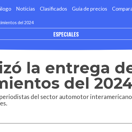
álogo
Noticias
Clasificados
Guía de precios
Compar
cimientos del 2024
ESPECIALES
lizó la entrega d
mientos del 202
periodistas del sector automotor interamericano 
es.