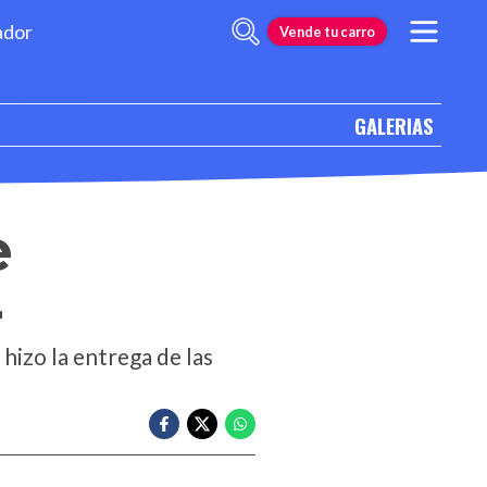
ador
Vende tu carro
GALERIAS
e
4
hizo la entrega de las