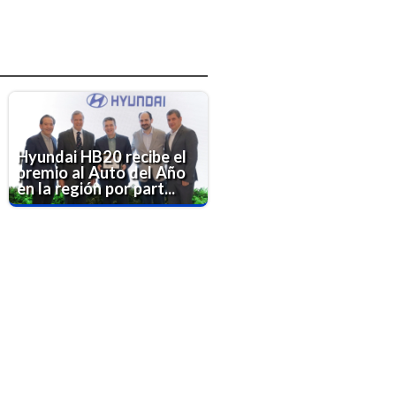
Hyundai HB20 recibe el
premio al Auto del Año
en la región por part...