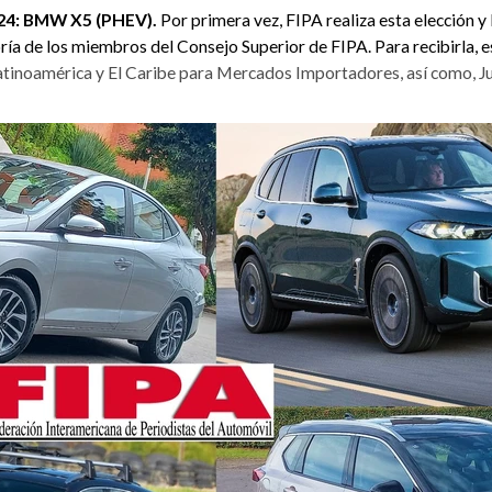
024: BMW X5 (PHEV).
Por primera vez, FIPA realiza esta elección y
ía de los miembros del Consejo Superior de FIPA. Para recibirla, 
noamérica y El Caribe para Mercados Importadores, así como, J