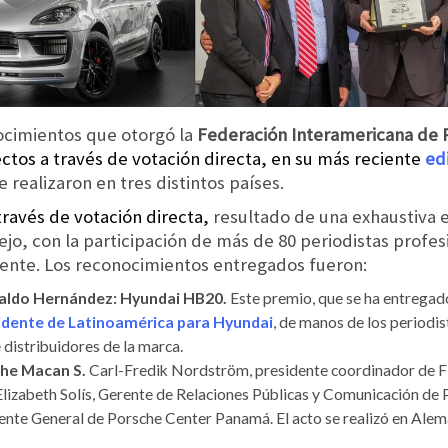
ocimientos que otorgó la
Federación Interamericana de P
lectos a través de votación directa, en su más reciente
ed
e realizaron en tres distintos países.
través de votación directa,
resultado de una exhaustiva 
jo, con la participación de más de 80 periodistas profe
nente. Los reconocimientos entregados fueron:
valdo Hernández: Hyundai HB20.
Este premio, que se ha entregad
sidente de Latinoamérica para Hyundai
, de manos de los periodis
 distribuidores de la marca.
che Macan S.
Carl-Fredik Nordström, presidente coordinador de F
lizabeth Solís, Gerente de Relaciones Públicas y Comunicación de P
ente General de Porsche Center Panamá. El acto se realizó en Alem