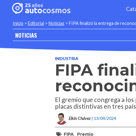
Cat
Inicio
>
Editorial
>
Noticias
>
FIPA finalizó la entrega de recono
NOTICIAS
INDUSTRIA
FIPA fina
reconoci
El gremio que congrega a los 
placas distintivas en tres país
Elkin Chávez
| 13/04/2024
FIPA
Premio