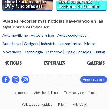
climatización con luz
BAIC va por más
UV y funciones est...
acciones de Daimler
Puedes recorrer más noticias navegando en las
siguientes categorías:
Automovilismo
Autos clásicos
Autos ecológicos
Autoshows
Gadgets
Industria
Lanzamientos
Motos
Novedades
Tecnología
Test drive
Tips y Consejos
Tuning
NOTICIAS
ESPECIALES
GALERIAS
Vende tu carro
La empresa
Atención al cliente
Términos y condiciones
Políticas de privacidad
Pricing
Publicidad