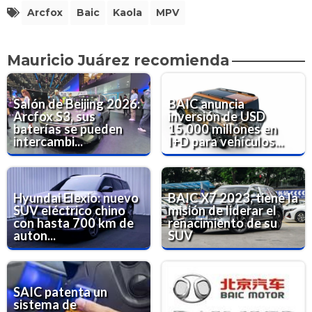
Arcfox
Baic
Kaola
MPV
Mauricio Juárez recomienda
Salón de Beijing 2026:
BAIC anuncia
Arcfox S3, sus
inversión de USD
baterías se pueden
15.000 millones en
intercambi...
I+D para vehículos...
Hyundai Elexio: nuevo
BAIC X7 2023, tiene la
SUV eléctrico chino
misión de liderar el
con hasta 700 km de
renacimiento de su
auton...
SUV
SAIC patenta un
sistema de