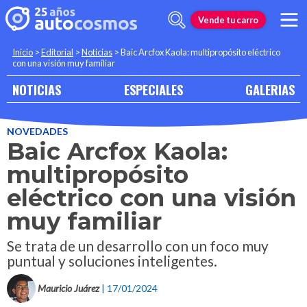
Vende tu carro
Inicio
>
Editorial
>
Noticias
>
Baic Arcfox Kaola: multipropósito eléctrico
con una visión muy familiar
NOTICIAS
ESPECIALES
GALERIAS
NOVEDADES
Baic Arcfox Kaola:
multipropósito
eléctrico con una visión
muy familiar
Se trata de un desarrollo con un foco muy
puntual y soluciones inteligentes.
Mauricio Juárez
| 17/01/2024