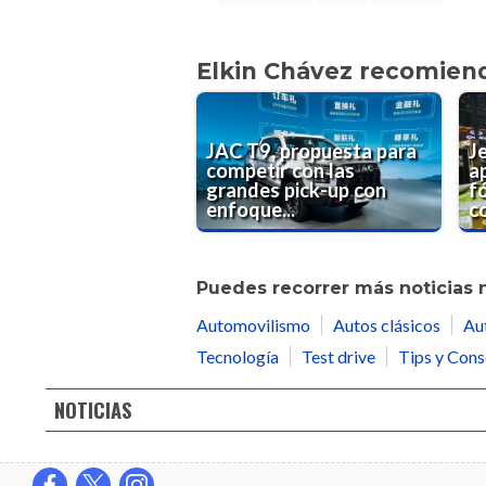
Elkin Chávez recomien
JAC T9, propuesta para
Je
competir con las
a
grandes pick-up con
f
enfoque...
co
Puedes recorrer más noticias 
Automovilismo
Autos clásicos
Au
Tecnología
Test drive
Tips y Cons
NOTICIAS