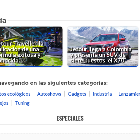
da
tour Traveller, la
plicación de una
Jetour llega a Colombia
órmula exitosa y
y presenta un SUV de
nocida, ...
siete puestos, el X70
navegando en las siguientes categorías:
tos ecológicos
Autoshows
Gadgets
Industria
Lanzamie
ejos
Tuning
ESPECIALES