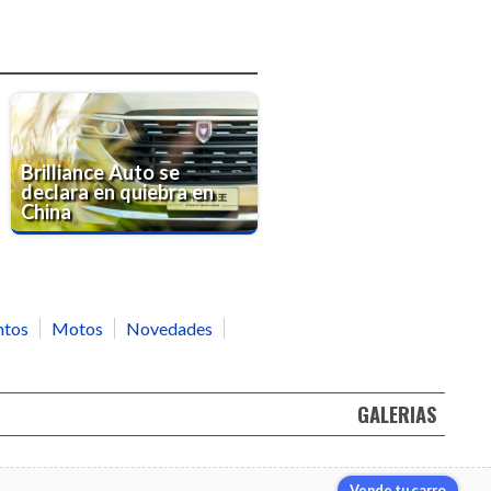
Brilliance Auto se
declara en quiebra en
China
ntos
Motos
Novedades
GALERIAS
Vende tu carro