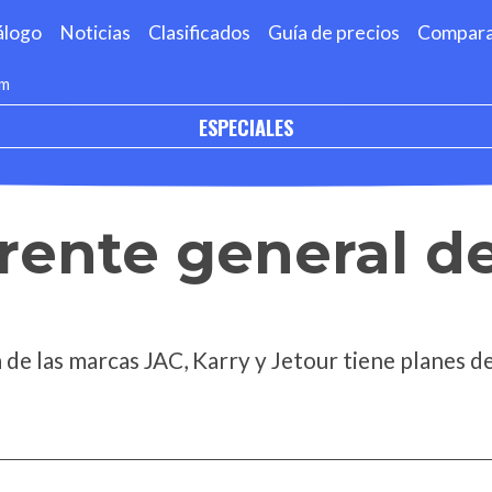
álogo
Noticias
Clasificados
Guía de precios
Compar
om
ESPECIALES
rente general d
 de las marcas JAC, Karry y Jetour tiene planes d