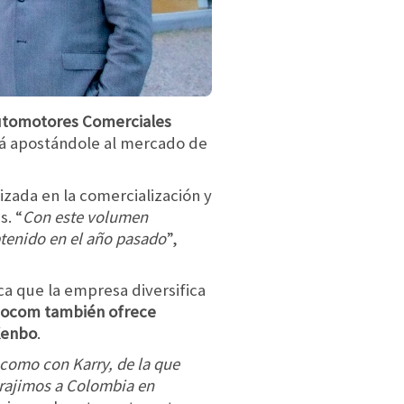
utomotores Comerciales
irá apostándole al mercado de
lizada en la comercialización y
. “
Con este volumen
btenido en el año pasado
”,
ca que la empresa diversifica
tocom también ofrece
 Kenbo
.
como con Karry, de la que
 trajimos a Colombia en