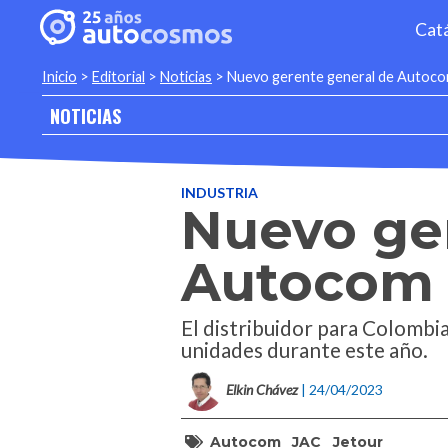
Cat
Inicio
>
Editorial
>
Noticias
>
Nuevo gerente general de Autoc
NOTICIAS
INDUSTRIA
Nuevo ge
Autocom
El distribuidor para Colombia
unidades durante este año.
Elkin Chávez
| 24/04/2023
Autocom
JAC
Jetour