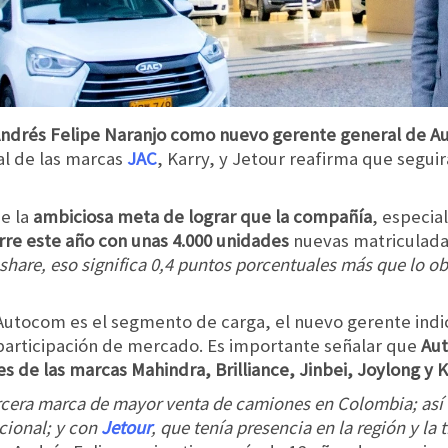
ndrés Felipe Naranjo como nuevo gerente general de A
al de las marcas
JAC
, Karry, y Jetour reafirma que segu
ne la
ambiciosa meta de lograr que la compañía
, especia
rre este año con unas 4.000 unidades
nuevas matriculadas
share, eso significa 0,4 puntos porcentuales más que lo o
 Autocom es el segmento de carga, el nuevo gerente indi
participación de mercado. Es importante señalar que
Au
tes de las marcas Mahindra, Brilliance, Jinbei, Joylong y
rcera marca de mayor venta de camiones en Colombia; así 
cional; y con
Jetour
, que tenía presencia en la región y la