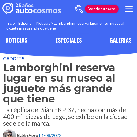
Vende tu carro
Inicio
>
Editorial
>
Noticias
>
Lamborghini reserva lugar en su museo al
juguete más grande que tiene
NOTICIAS
ESPECIALES
GALERIAS
GADGETS
Lamborghini reserva
lugar en su museo al
juguete más grande
que tiene
La réplica del Sián FKP 37, hecha con más de
400 mil piezas de Lego, se exhibe en la ciudad
sede de la marca.
Rubén Hoyo
| 1/08/2022