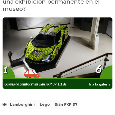
una exhibición permanente en el
museo?
6
1
Galería de Lamborghini Sián FKP 37 1:1 de
Ir a la galería
Lego
Lamborghini
Lego
Sián FKP 37