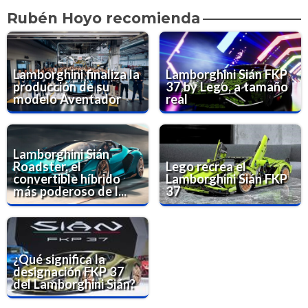
Rubén Hoyo recomienda
Lamborghini finaliza la
Lamborghini Sián FKP
producción de su
37 by Lego, a tamaño
modelo Aventador
real
Lamborghini Sián
Roadster, el
Lego recrea el
convertible híbrido
Lamborghini Sián FKP
más poderoso de l...
37
¿Qué significa la
designación FKP 37
del Lamborghini Sián?