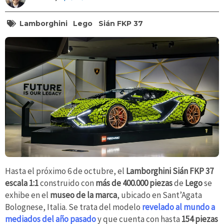
Lamborghini
Lego
Sián FKP 37
Hasta el próximo 6 de octubre, el
Lamborghini Sián FKP 37
escala 1:1
construido con
más de 400.000 piezas
de
Lego
se
exhibe en el
museo de la marca
, ubicado en Sant’Agata
Bolognese, Italia. Se trata del modelo
revelado al mundo a
mediados del año pasado
y que cuenta con hasta
154 piezas