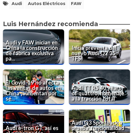
Audi
Autos Eléctricos
FAW
Luis Hernández recomienda
Audi y FAW inician en
China la construcción
Inicia preventa del
de fábrica exclusiva
nuevo Audi Q2 35
pa...
TFSI
El Covid-19 no afecta
las ventas de autos en
Audi TT RS 40 years
China ¡aumentan por
of quattro, homenaje
sé...
a la tracción total
Audi Q3 Sportback a
Audi e-tron GT, así es
prueba: funcionalidad