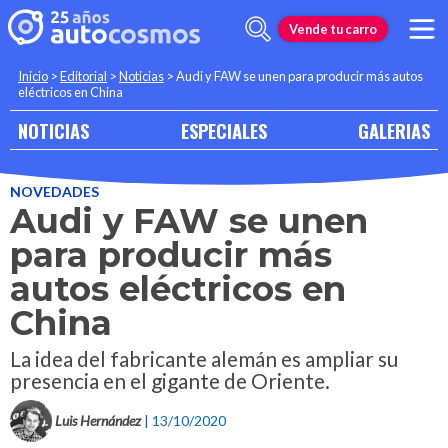
Vende tu carro
Inicio
>
Editorial
>
Noticias
>
Audi y FAW se unen para producir más autos
eléctricos en China
NOTICIAS
ESPECIALES
GALERIAS
NOVEDADES
Audi y FAW se unen
para producir más
autos eléctricos en
China
La idea del fabricante alemán es ampliar su
presencia en el gigante de Oriente.
Luis Hernández
| 13/10/2020