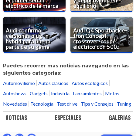
el primer sedán
y deportividad en
eléctrico de la marca
equilibrio
Audi confirma
Audi Q4 Sportback e-
versiones plug-in
tron Concept,
hybrid para buena
crossover-coupé
parte de su gama
eléctrico con 500...
Puedes recorrer más noticias navegando en las
siguientes categorías:
Automovilismo
Autos clásicos
Autos ecológicos
Autoshows
Gadgets
Industria
Lanzamientos
Motos
Novedades
Tecnología
Test drive
Tips y Consejos
Tuning
NOTICIAS
ESPECIALES
GALERIAS