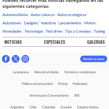
Puedes recorrer más noticias navegando en las
siguientes categorías:
Automovilismo
Autos clásicos
Autos ecológicos
Autoshows
Gadgets
Industria
Lanzamientos
Motos
Novedades
Tecnología
Test drive
Tips y Consejos
Tuning
NOTICIAS
ESPECIALES
GALERIAS
Vende tu carro
La empresa
Atención al cliente
Términos y condiciones
Políticas de privacidad
Pricing
Publicidad
Servicio para Concesionarias
RSS
Argentina
Chile
Colombia
Ecuador
Estados Unidos