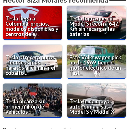
Héctor Siza Morales recomienda
Tesla llega a
Tesla logra que su
Colombia: precios,
Model S recorra 647
modelos disponibles y
Km sin recargar las
centros de e...
baterías
Tesla ofrecerá autos
Este Volkswagen pick
eléctricos más
up de 1969 tiene el
baratos al eliminar el
motor eléctrico de un
cobalto ...
Tesl...
Tesla alcanza su
Tesla le da mayor
primer millón de
autonomía a sus
vehiculos
Model S y Model X