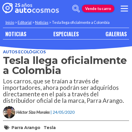
Vende tu carro
Inicio
>
Editorial
>
Noticias
>
Tesla llega oficialmente a Colombia
NOTICIAS
ESPECIALES
GALERIAS
AUTOS ECOLÓGICOS
Tesla llega oficialmente
a Colombia
Los carros, que se traían a través de
importadores, ahora podrán ser adquiridos
directamente en el país a través del
distribuidor oficial de la marca, Parra Arango.
Héctor Siza Morales
| 24/05/2020
Parra Arango
Tesla