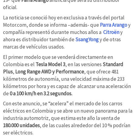
19- que
Parra Arango
anuncia que será su distribuidor
oficial.
La noticia se conoció hoy en exclusiva a través del portal
Motor.com, donde se informa –además- que
Parra Arango
y
compañía representó durante muchos años a
Citroën
y
ahora es distribuidor también de
SsangYong
y de otras
marcas de vehículos usados.
El primer modelo que se venderá directamente en
Colombia es el
Tesla Model 3
, en las versiones
Standard
Plus
,
Long Range AWD y Performance
, que ofrece 481
kilómetros de autonomía, una velocidad máxima de 233
kilómetros por hora y es capaz de alcanzar una aceleración
de
0 a 100 km/h en 3.2 segundos.
Con este anuncio, se “acelera” el mercado de los carros
eléctricos en Colombia y se abre un nuevo panorama para la
industria automotriz, que estima este año la venta de
180.000 unidades
, de las cuales alrededor del 10 % podrían
ser eléctricos.