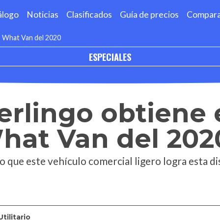
álogo
Noticias
Clasificados
Guía de precios
Compar
o What Van del 2020
ESPECIALES
erlingo obtiene 
hat Van del 202
 que este vehículo comercial ligero logra esta di
Utilitario