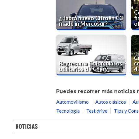
C
¿Habrá nuevo Citroën C3
fi
made in Mercosur?
o
C
Regresan a Colombia los
c
utilitarios de Chery
4
Puedes recorrer más noticias 
Automovilismo
Autos clásicos
Au
Tecnología
Test drive
Tips y Cons
NOTICIAS