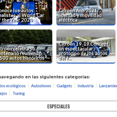
onoce los autos
Citroën Ami 2021,
nalistas al World Car
libertad y movilidad
f the Year 2020
eléctrica
Citroën 19_19 Concept,
itroën celebra su
un espectacular
entenario reuniendo
prototipo de los autos
.500 autos históricos
del f...
navegando en las siguientes categorías:
tos ecológicos
Autoshows
Gadgets
Industria
Lanzamie
ejos
Tuning
ESPECIALES