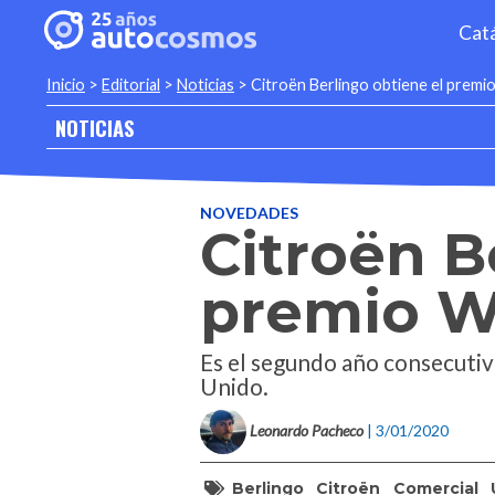
Cat
Inicio
>
Editorial
>
Noticias
>
Citroën Berlingo obtiene el premi
NOTICIAS
NOVEDADES
Citroën B
premio W
Es el segundo año consecutivo
Unido.
Leonardo Pacheco
| 3/01/2020
Berlingo
Citroën
Comercial