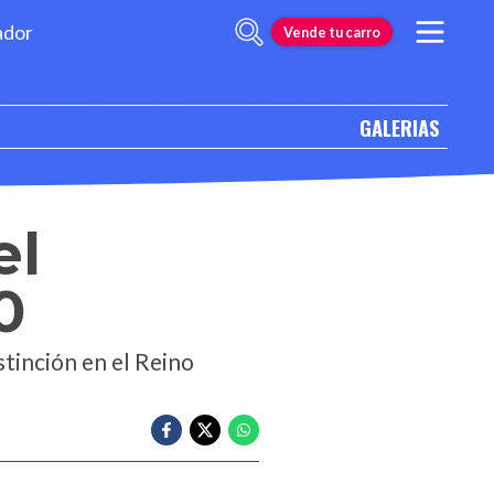
ador
Vende tu carro
GALERIAS
el
0
stinción en el Reino