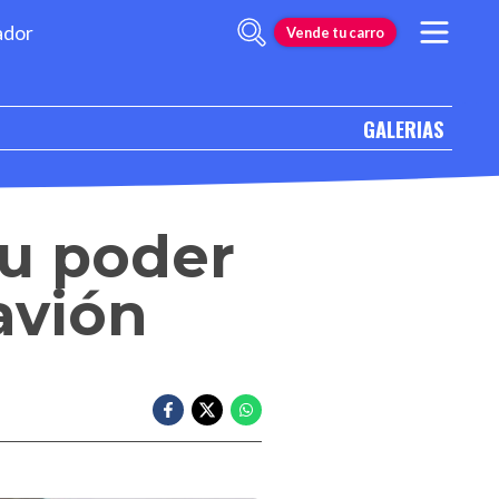
ador
Vende tu carro
GALERIAS
su poder
avión