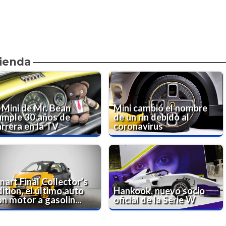
ienda
l Mini de Mr. Bean
Mini cambió el nombre
umple 30 años de
de un rin debido al
arrera en la TV
coronavirus
mart Final Collector’s
ition, el último auto
Hankook, nuevo socio
n motor a gasolin...
oficial de la Serie W