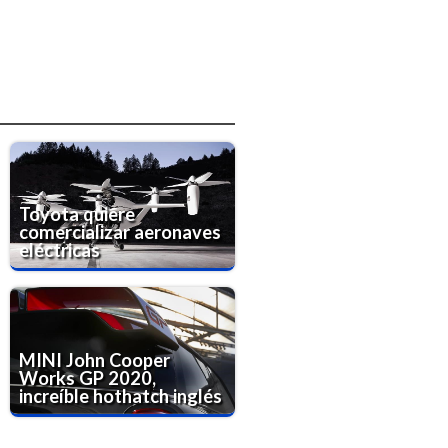
Toyota quiere
comercializar aeronaves
eléctricas
MINI John Cooper
Works GP 2020,
increíble hothatch inglés