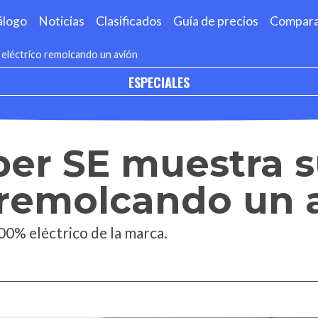
álogo
Noticias
Clasificados
Guía de precios
Compar
eléctrico remolcando un avión
ESPECIALES
per SE muestra 
 remolcando un 
00% eléctrico de la marca.