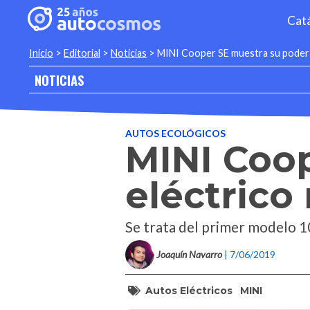
Cat
Inicio
>
Editorial
>
Noticias
>
MINI Cooper SE muestra su poder 
NOTICIAS
AUTOS ECOLÓGICOS
MINI Coo
eléctrico
Se trata del primer modelo 1
Joaquín Navarro
| 7/06/2019
Autos Eléctricos
MINI