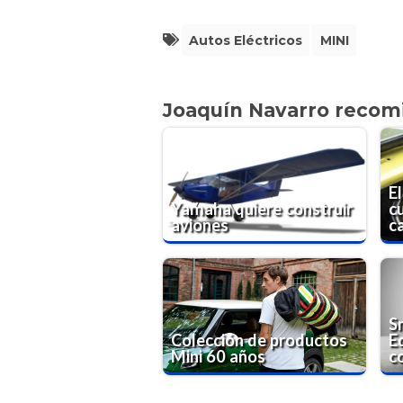
Autos Eléctricos
MINI
Joaquín Navarro recom
E
Yamaha quiere construir
c
aviones
c
S
Colección de productos
Ed
Mini 60 años
co