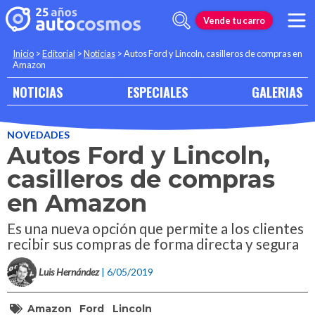
Vende tu carro
Inicio
>
Editorial
>
Noticias
>
Autos Ford y Lincoln, casilleros de compras en
Amazon
NOTICIAS
ESPECIALES
GALERIAS
NOVEDADES
Autos Ford y Lincoln,
casilleros de compras
en Amazon
Es una nueva opción que permite a los clientes
recibir sus compras de forma directa y segura
Luis Hernández
| 6/05/2019
Amazon
Ford
Lincoln