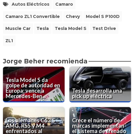
Autos Eléctricos
Camaro
Camaro ZL1 Convertible
Chevy
Model S P100D
Muscle Car
Tesla
Tesla Model S
Test Drive
ZL1
Jorge Beher recomienda
Tesla Model S da
golpe de autoridad en
Europa: vence a
Tesla desarrolla una
Mercedes-Ben...
pick up eléctrica
Los alemanes C63 S
Crece el número de
AMG, RS5 y M4
marcas implementan
enfrentados al
el sistema de frenado