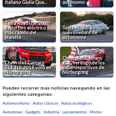
italiano Giulia Qua...
autónomo
Tesla Roadster 2020,
deportivo eléctrico
Tesla Model S impone
más rápido del
nuevo récord de
planeta
autonomía
Chevrolet Camaro
Chevrolet Camaro
ZL1, verdugo de los
ZL1 1LE 2018 voló en
superdeportivos de
Nürburgring
Nürburgring
Puedes recorrer más noticias navegando en las
siguientes categorías:
Automovilismo
Autos clásicos
Autos ecológicos
Autoshows
Gadgets
Industria
Lanzamientos
Motos