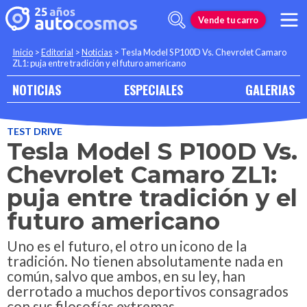
Vende tu carro
Inicio
>
Editorial
>
Noticias
>
Tesla Model S P100D Vs. Chevrolet Camaro
ZL1: puja entre tradición y el futuro americano
NOTICIAS
ESPECIALES
GALERIAS
TEST DRIVE
Tesla Model S P100D Vs.
Chevrolet Camaro ZL1:
puja entre tradición y el
futuro americano
Uno es el futuro, el otro un icono de la
tradición. No tienen absolutamente nada en
común, salvo que ambos, en su ley, han
derrotado a muchos deportivos consagrados
con sus filosofías extremas.