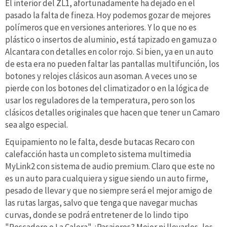
El interior del ZL1, afortunadamente ha dejado en el
pasado la falta de fineza. Hoy podemos gozar de mejores
polímeros que en versiones anteriores. Y lo que no es
plástico o insertos de aluminio, está tapizado en gamuza o
Alcantara con detalles en color rojo. Si bien, ya en un auto
de esta era no pueden faltar las pantallas multifunción, los
botones y relojes clásicos aun asoman. A veces uno se
pierde con los botones del climatizador o en la lógica de
usar los reguladores de la temperatura, pero son los
clásicos detalles originales que hacen que tener un Camaro
sea algo especial.
Equipamiento no le falta, desde butacas Recaro con
calefacción hasta un completo sistema multimedia
MyLink2 con sistema de audio premium. Claro que este no
es un auto para cualquiera y sigue siendo un auto firme,
pesado de llevar y que no siempre será el mejor amigo de
las rutas largas, salvo que tenga que navegar muchas
curvas, donde se podrá entretener de lo lindo tipo
"Pescadero o La Calera". ¿Pasajeros? Mejor ni llevarlos, los