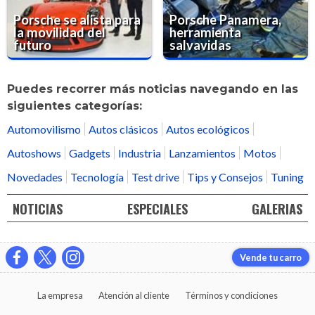
Porsche se alista para
Porsche Panamera,
la movilidad del
herramienta
futuro
salvavidas
Puedes recorrer más noticias navegando en las
siguientes categorías:
Automovilismo
Autos clásicos
Autos ecológicos
Autoshows
Gadgets
Industria
Lanzamientos
Motos
Novedades
Tecnología
Test drive
Tips y Consejos
Tuning
NOTICIAS
ESPECIALES
GALERIAS
Vende tu carro
La empresa
Atención al cliente
Términos y condiciones