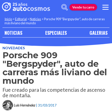
Vende tu carro
Inicio
>
Editorial
>
Noticias
>
Porsche 909 "Bergspyder", auto de carreras
más liviano del mundo
NOTICIAS
ESPECIALES
GALERIAS
NOVEDADES
Porsche 909
"Bergspyder", auto de
carreras más liviano del
mundo
Fue creado para las competencias de ascenso
de montaña.
Luis Hernández
| 31/03/2017