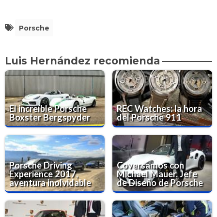
Porsche
Luis Hernández recomienda
El increíble Porsche
REC Watches: la hora
Boxster Bergspyder
del Porsche 911
Porsche Driving
Coversamos con
Experience 2017,
Michael Mauer, Jefe
aventura inolvidable
de Diseño de Porsche