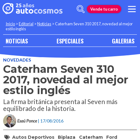
Vende tu carro
Inicio
>
Editorial
>
Noticias
>
Caterham Seven 310 2017, novedad al mejor
estilo inglés
NOTICIAS
ESPECIALES
GALERIAS
NOVEDADES
Caterham Seven 310
2017, novedad al mejor
estilo inglés
La firma británica presenta al Seven más
equilibrado de la historia.
Esaú Ponce
| 17/08/2016
Autos Deportivos
Biplaza
Caterham
Ford