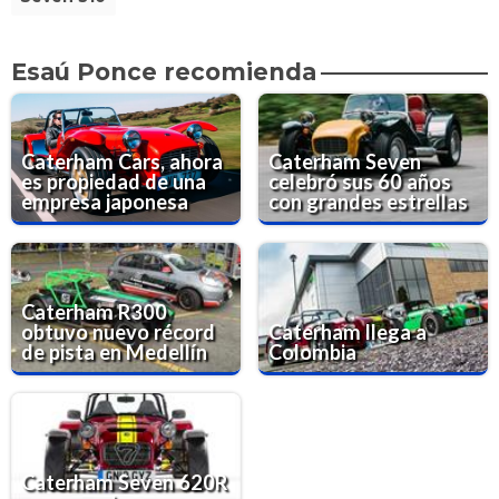
Esaú Ponce recomienda
Caterham Cars, ahora
Caterham Seven
es propiedad de una
celebró sus 60 años
empresa japonesa
con grandes estrellas
Caterham R300
obtuvo nuevo récord
Caterham llega a
de pista en Medellín
Colombia
Caterham Seven 620R