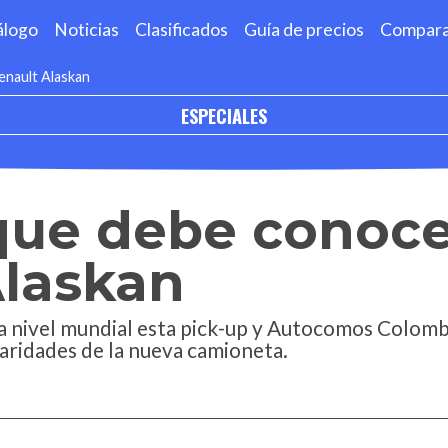
álogo
Noticias
Clasificados
Guía de precios
Compar
enault Alaskan
ESPECIALES
que debe conoce
Alaskan
 nivel mundial esta pick-up y Autocomos Colombia
aridades de la nueva camioneta.