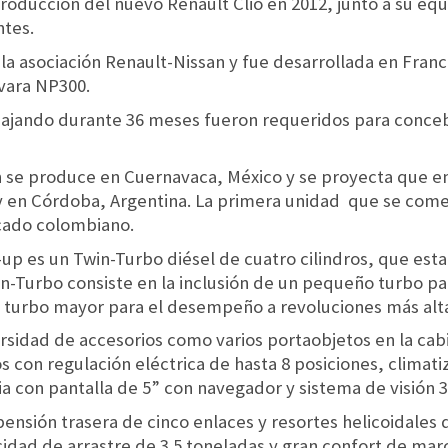
troducción del nuevo Renault Clio en 2012, junto a su eq
ntes.
 la asociación Renault-Nissan y fue desarrollada en Franc
vara NP300.
ajando durante 36 meses fueron requeridos para concebi
 se produce en Cuernavaca, México y se proyecta que e
 en Córdoba, Argentina. La primera unidad que se comerc
rcado colombiano.
up es un Twin-Turbo diésel de cuatro cilindros, que esta
in-Turbo consiste en la inclusión de un pequeño turbo pa
n turbo mayor para el desempeño a revoluciones más alt
rsidad de accesorios como varios portaobjetos en la cabi
os con regulación eléctrica de hasta 8 posiciones, climat
ia con pantalla de 5” con navegador y sistema de visión 
ensión trasera de cinco enlaces y resortes helicoidales
idad de arrastre de 3.5 toneladas y gran confort de mar