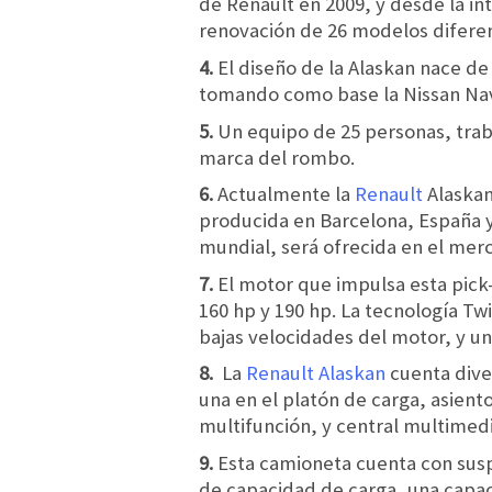
de Renault en 2009, y desde la in
renovación de 26 modelos difere
4.
El diseño de la Alaskan nace de
tomando como base la Nissan Na
5.
Un equipo de 25 personas, trab
marca del rombo.
6.
Actualmente la
Renault
Alaskan
producida en Barcelona, España y
mundial, será ofrecida en el me
7.
El motor que impulsa esta pick-
160 hp y 190 hp. La tecnología Tw
bajas velocidades del motor, y u
8.
La
Renault Alaskan
cuenta dive
una en el platón de carga, asient
multifunción, y central multimed
9.
Esta camioneta cuenta con susp
de capacidad de carga, una capac