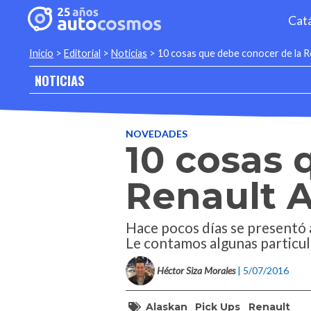
Cat
Inicio
>
Editorial
>
Noticias
>
10 cosas que debe conocer de la R
NOTICIAS
NOVEDADES
10 cosas 
Renault 
Hace pocos días se presentó a
Le contamos algunas particul
Héctor Siza Morales
| 5/07/2016
Alaskan
Pick Ups
Renault