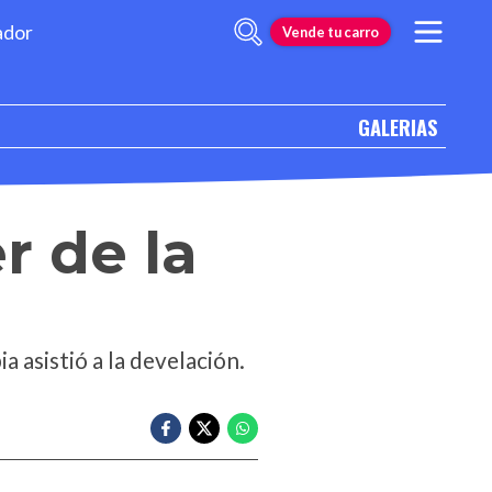
ador
Vende tu carro
GALERIAS
r de la
 asistió a la develación.