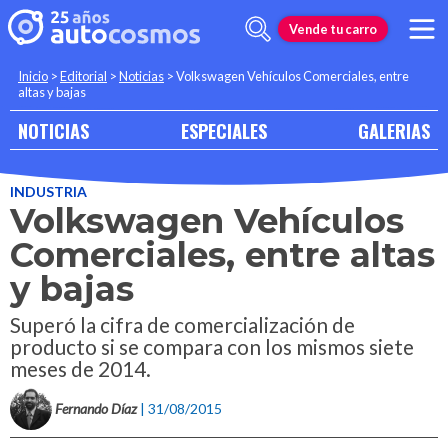
Vende tu carro
Inicio
>
Editorial
>
Noticias
>
Volkswagen Vehículos Comerciales, entre
altas y bajas
NOTICIAS
ESPECIALES
GALERIAS
INDUSTRIA
Volkswagen Vehículos
Comerciales, entre altas
y bajas
Superó la cifra de comercialización de
producto si se compara con los mismos siete
meses de 2014.
Fernando Díaz
| 31/08/2015