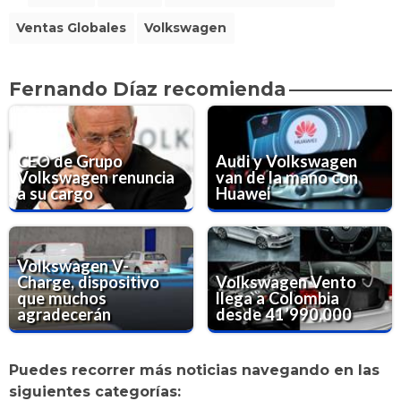
Ventas Globales
Volkswagen
Fernando Díaz recomienda
CEO de Grupo
Audi y Volkswagen
Volkswagen renuncia
van de la mano con
a su cargo
Huawei
Volkswagen V-
Charge, dispositivo
Volkswagen Vento
que muchos
llega a Colombia
agradecerán
desde 41’990.000
Puedes recorrer más noticias navegando en las
siguientes categorías: