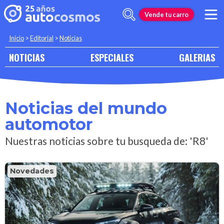
Vende tu carro
Inicio
>
Editorial
>
Noticias
NOTICIAS
ESPECIALES
GALERIAS
Noticias del mundo
automotor
Nuestras noticias sobre tu busqueda de: 'R8'
Novedades