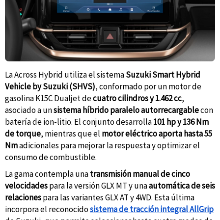
La Across Hybrid utiliza el sistema
Suzuki Smart Hybrid
Vehicle by Suzuki (SHVS)
, conformado por un motor de
gasolina K15C Dualjet de
cuatro cilindros y 1.462 cc
,
asociado a un
sistema híbrido paralelo autorrecargable
con
batería de ion-litio. El conjunto desarrolla
101 hp y 136 Nm
de torque
, mientras que el
motor eléctrico aporta hasta 55
Nm
adicionales para mejorar la respuesta y optimizar el
consumo de combustible.
La gama contempla una
transmisión manual de cinco
velocidades
para la versión GLX MT y una
automática de seis
relaciones
para las variantes GLX AT y 4WD. Esta última
incorpora el reconocido
sistema de tracción integral AllGrip