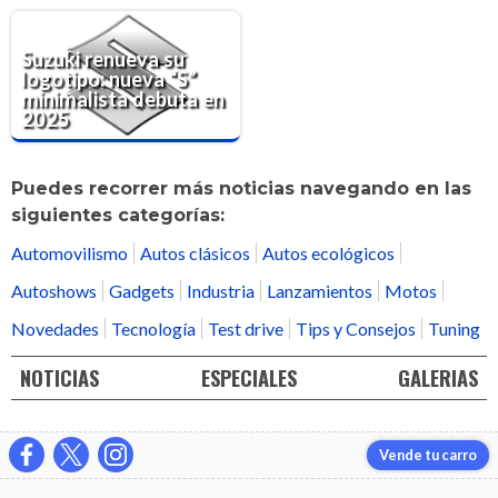
Suzuki renueva su
logotipo: nueva “S”
minimalista debuta en
2025
Puedes recorrer más noticias navegando en las
siguientes categorías:
Automovilismo
Autos clásicos
Autos ecológicos
Autoshows
Gadgets
Industria
Lanzamientos
Motos
Novedades
Tecnología
Test drive
Tips y Consejos
Tuning
NOTICIAS
ESPECIALES
GALERIAS
Vende tu carro