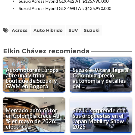
Suzuki Across Hybrid GLX 4x2 AT: $125.990.000
Suzuki Across Hybrid GLX 4WD AT: $135.990.000
Across
Auto Híbrido
SUV
Suzuki
Elkin Chávez recomienda
Automotores Europa
Suzuki e-Vitara llega a
abre una vitrina
Colombia: precio,
boutique de Suzuki y
autonomía y detalles
GWM en Bogotá
del ...
Mercado automotor
Suzuki sorprende con
en Colombia crece 43
sus propuestas en el
% en mayo de 2026:
Japan Mobility Show
eléctrico...
2025