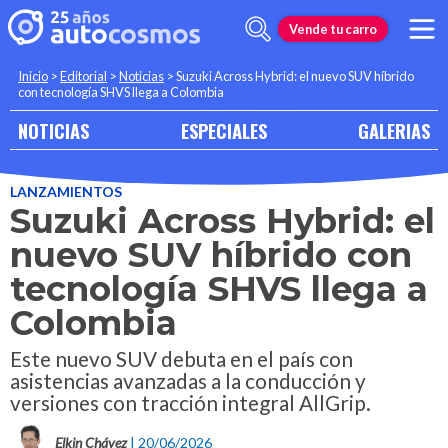
Vende tu carro
Inicio
>
Editorial
>
Noticias
>
Suzuki Across Hybrid: el nuevo SUV híbrido
con tecnología SHVS llega a Colombia
NOTICIAS
ESPECIALES
GALERIAS
LANZAMIENTOS
Suzuki Across Hybrid: el
nuevo SUV híbrido con
tecnología SHVS llega a
Colombia
Este nuevo SUV debuta en el país con
asistencias avanzadas a la conducción y
versiones con tracción integral AllGrip.
Elkin Chávez
| 20/06/2026