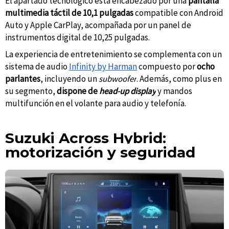
El apartado tecnológico está encabezado por una
pantalla
multimedia táctil de 10,1 pulgadas
compatible con Android
Auto y Apple CarPlay, acompañada por un panel de
instrumentos digital de 10,25 pulgadas.
La experiencia de entretenimiento se complementa con un
sistema de audio
Infinity by Harman
compuesto por
ocho
parlantes
, incluyendo un
subwoofer
. Además, como plus en
su segmento,
dispone de
head-up display
y mandos
multifunción en el volante para audio y telefonía.
Suzuki Across Hybrid:
m
otorización y seguridad