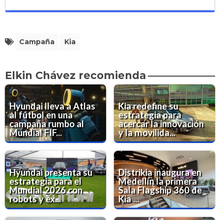
Campaña
Kia
Elkin Chávez recomienda
Hyundai lleva a Atlas
Kia redefine su
al fútbol en una
estrategia para
campaña rumbo al
acercar la innovación
Mundial FIF...
y la movilida...
Hyundai presenta su
Distrikia inaugura en
estrategia para el
Medellín la primera
Mundial 2026 con
Sala Flagship 360 de
robots y ex...
Kia ...