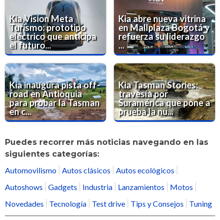
Kia Vision Meta
Kia abre nueva vitrina
Turismo: prototipo
en Mallplaza Bogotá y
eléctrico que anticipa
refuerza su liderazgo
el futuro...
...
Kia inaugura pista off-
Kia Tasman Stories:
road en Antioquia
travesía por
para probar la Tasman
Suramérica que pone a
en c...
prueba la nu...
Puedes recorrer más noticias navegando en las
siguientes categorías:
Automovilismo
Autos clásicos
Autos ecológicos
Autoshows
Gadgets
Industria
Lanzamientos
Motos
Novedades
Tecnología
Test drive
Tips y Consejos
Tuning