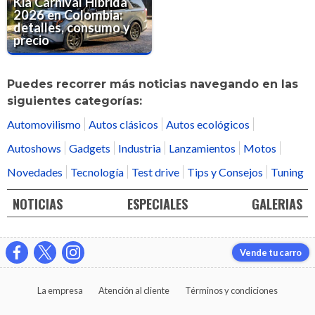
Kia Carnival Híbrida
2026 en Colombia:
detalles, consumo y
precio
Puedes recorrer más noticias navegando en las
siguientes categorías:
Automovilismo
Autos clásicos
Autos ecológicos
Autoshows
Gadgets
Industria
Lanzamientos
Motos
Novedades
Tecnología
Test drive
Tips y Consejos
Tuning
NOTICIAS
ESPECIALES
GALERIAS
Vende tu carro
La empresa
Atención al cliente
Términos y condiciones