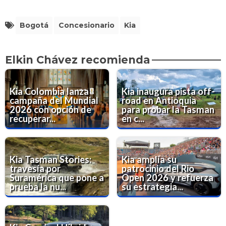
Bogotá
Concesionario
Kia
Elkin Chávez recomienda
Kia Colombia lanza
Kia inaugura pista off-
campaña del Mundial
road en Antioquia
2026 con opción de
para probar la Tasman
recuperar...
en c...
Kia Tasman Stories:
Kia amplía su
travesía por
patrocinio del Rio
Suramérica que pone a
Open 2026 y refuerza
prueba la nu...
su estrategia...