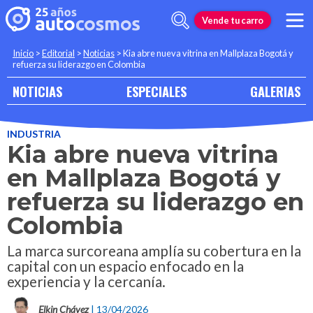
Vende tu carro
Inicio
>
Editorial
>
Noticias
>
Kia abre nueva vitrina en Mallplaza Bogotá y
refuerza su liderazgo en Colombia
NOTICIAS
ESPECIALES
GALERIAS
INDUSTRIA
Kia abre nueva vitrina
en Mallplaza Bogotá y
refuerza su liderazgo en
Colombia
La marca surcoreana amplía su cobertura en la
capital con un espacio enfocado en la
experiencia y la cercanía.
Elkin Chávez
| 13/04/2026