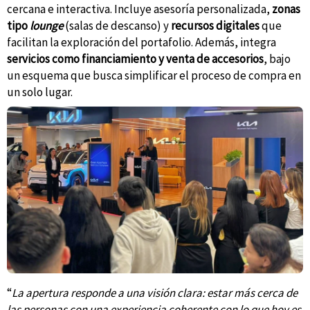
cercana e interactiva. Incluye asesoría personalizada,
zonas
tipo
lounge
(salas de descanso) y
recursos digitales
que
facilitan la exploración del portafolio. Además, integra
servicios como financiamiento y venta de accesorios
, bajo
un esquema que busca simplificar el proceso de compra en
un solo lugar.
“
La apertura responde a una visión clara: estar más cerca de
las personas con una experiencia coherente con lo que hoy es