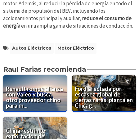
motor. Además, al reducir la pérdida de energía en todo el
sistema de propulsión del BEV, incluyendo los
accionamientos principal y auxiliar,
reduce el consumo de
energía
en una amplia gama de situaciones de conducción.
Autos Eléctricos
Motor Eléctrico
Raul Farias recomienda
Renault rompe alianza
Ford afectada por
con Valeo y busca
escasez global de
otro proveedor chino
tierras raras: planta en
para m...
Chicag...
China restringe
exportación de