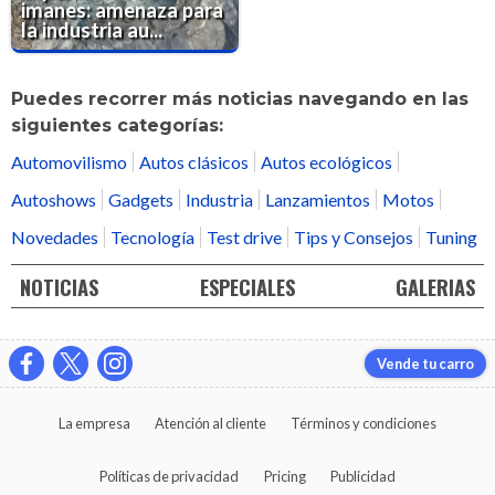
imanes: amenaza para
la industria au...
Puedes recorrer más noticias navegando en las
siguientes categorías:
Automovilismo
Autos clásicos
Autos ecológicos
Autoshows
Gadgets
Industria
Lanzamientos
Motos
Novedades
Tecnología
Test drive
Tips y Consejos
Tuning
NOTICIAS
ESPECIALES
GALERIAS
Vende tu carro
La empresa
Atención al cliente
Términos y condiciones
Políticas de privacidad
Pricing
Publicidad