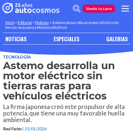
Vende tu carro
Inicio
>
Editorial
>
Noticias
>
Astemo desarrolla un motor eléctrico sin
tierras raras para vehículos eléctricos
NOTICIAS
ESPECIALES
GALERIAS
TECNOLOGÍA
Astemo desarrolla un
motor eléctrico sin
tierras raras para
vehículos eléctricos
La firma japonesa creó este propulsor de alta
potencia, que tiene una muy favorable huella
ambiental.
Raul Farias
| 21/01/2026