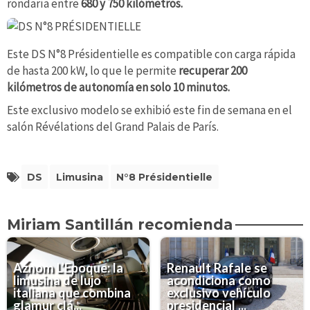
rondaría entre
680 y 750 kilómetros.
Este DS N°8 Présidentielle es compatible con carga rápida
de hasta 200 kW, lo que le permite
recuperar 200
kilómetros de autonomía en solo 10 minutos.
Este exclusivo modelo se exhibió este fin de semana en el
salón Révélations del Grand Palais de París.
DS
Limusina
N°8 Présidentielle
Miriam Santillán recomienda
Aznom L’Epoque: la
Renault Rafale se
limusina de lujo
acondiciona como
italiana que combina
exclusivo vehículo
glamur clá...
presidencial ...