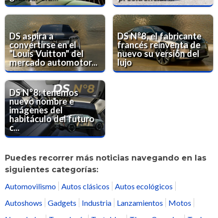
DS aspira a
DS N°8, el fabricante
convertirse en el
francés reinventa de
"Louis Vuitton" del
nuevo su versión del
mercado automotor...
lujo
DS N°8: tenemos
nuevo nombre e
imágenes del
habitáculo del futuro
c...
Puedes recorrer más noticias navegando en las
siguientes categorías:
Automovilismo
Autos clásicos
Autos ecológicos
Autoshows
Gadgets
Industria
Lanzamientos
Motos