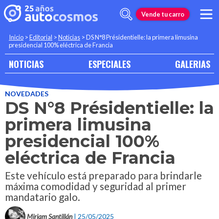
Vende tu carro
Inicio
>
Editorial
>
Noticias
>
DS N°8 Présidentielle: la primera limusina
presidencial 100% eléctrica de Francia
NOTICIAS
ESPECIALES
GALERIAS
NOVEDADES
DS N°8 Présidentielle: la
primera limusina
presidencial 100%
eléctrica de Francia
Este vehículo está preparado para brindarle
máxima comodidad y seguridad al primer
mandatario galo.
Miriam Santillán
| 25/05/2025