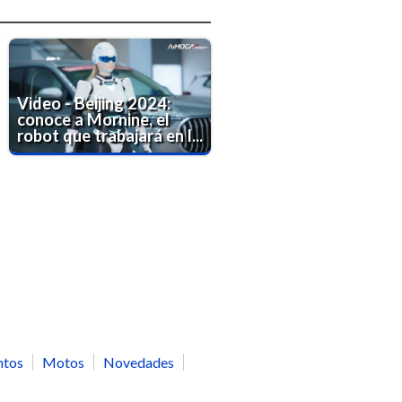
Video - Beijing 2024:
conoce a Mornine, el
robot que trabajará en l...
ntos
Motos
Novedades