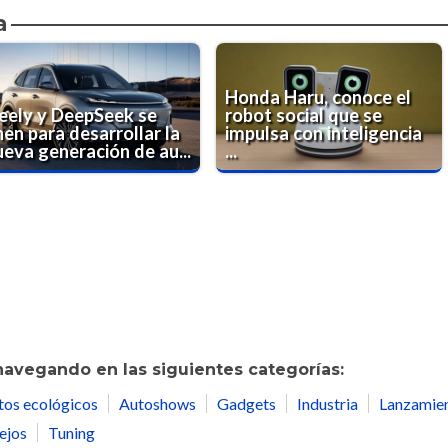
a
Honda Haru, conoce el
eely y DeepSeek se
robot social que se
en para desarrollar la
impulsa con inteligencia
ueva generación de au...
...
navegando en las siguientes categorías:
tos ecológicos
Autoshows
Gadgets
Industria
Lanzamie
ejos
Tuning