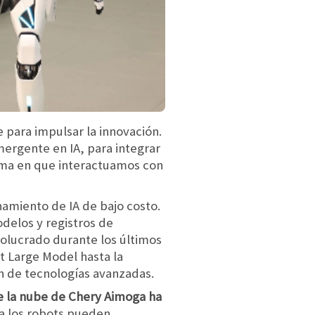
ve para impulsar la innovación.
mergente en IA, para integrar
orma en que interactuamos con
amiento de IA de bajo costo.
delos y registros de
volucrado durante los últimos
it Large Model hasta la
n de tecnologías avanzadas.
e la nube de Chery Aimoga ha
ra los robots pueden