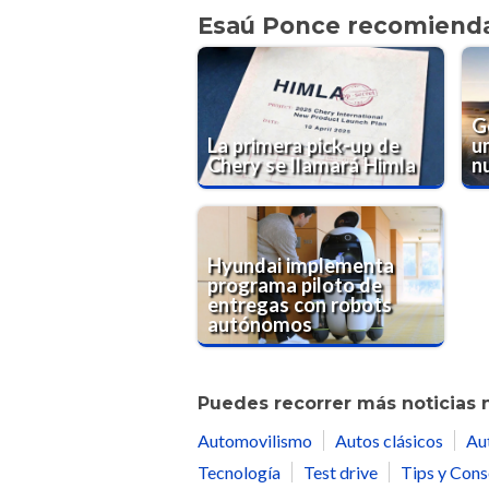
Esaú Ponce recomiend
G
La primera pick-up de
un
Chery se llamará Himla
n
Hyundai implementa
programa piloto de
entregas con robots
autónomos
Puedes recorrer más noticias 
Automovilismo
Autos clásicos
Au
Tecnología
Test drive
Tips y Cons