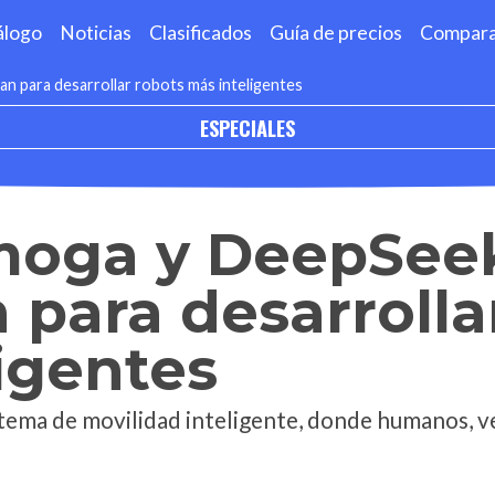
álogo
Noticias
Clasificados
Guía de precios
Compar
 para desarrollar robots más inteligentes
ESPECIALES
moga y DeepSee
 para desarrolla
igentes
istema de movilidad inteligente, donde humanos, v