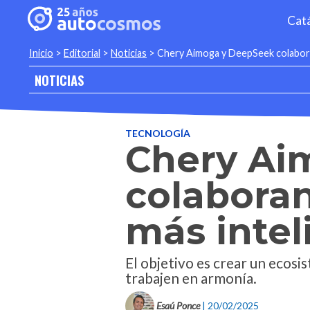
Cat
Inicio
>
Editorial
>
Noticias
>
Chery Aimoga y DeepSeek colaboran
NOTICIAS
TECNOLOGÍA
Chery Ai
colaboran
más intel
El objetivo es crear un ecos
trabajen en armonía.
Esaú Ponce
| 20/02/2025