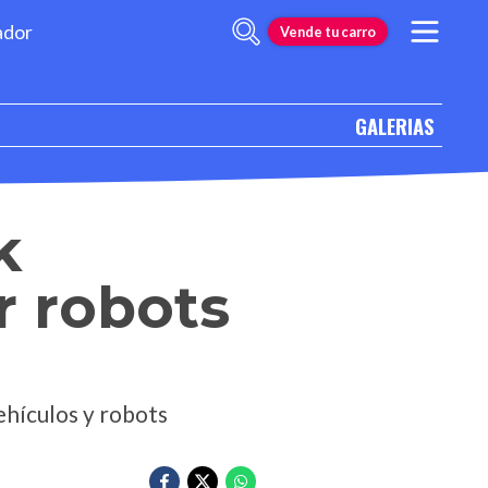
ador
Vende tu carro
GALERIAS
k
r robots
ehículos y robots