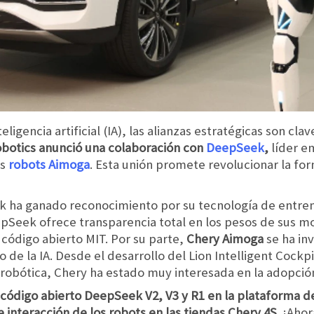
eligencia artificial (IA), las alianzas estratégicas son cla
botics anunció una colaboración con
DeepSeek
,
líder e
os
robots Aimoga
. Esta unión promete revolucionar la f
k ha ganado reconocimiento por su tecnología de entren
pSeek ofrece transparencia total en los pesos de sus mo
 código abierto MIT. Por su parte,
Chery Aimoga
se ha in
lo de la IA. Desde el desarrollo del Lion Intelligent Cockp
robótica, Chery ha estado muy interesada en la adopció
 código abierto DeepSeek V2, V3 y R1 en la plataforma d
 interacción de los robots en las tiendas Chery 4S
. ¡Aho