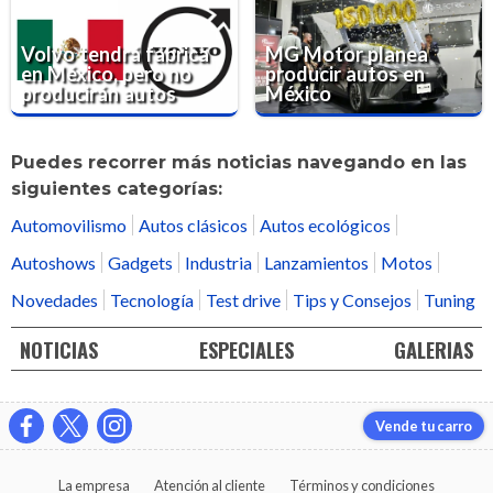
Volvo tendrá fabrica
MG Motor planea
en México, pero no
producir autos en
producirán autos
México
Puedes recorrer más noticias navegando en las
siguientes categorías:
Automovilismo
Autos clásicos
Autos ecológicos
Autoshows
Gadgets
Industria
Lanzamientos
Motos
Novedades
Tecnología
Test drive
Tips y Consejos
Tuning
NOTICIAS
ESPECIALES
GALERIAS
Vende tu carro
La empresa
Atención al cliente
Términos y condiciones