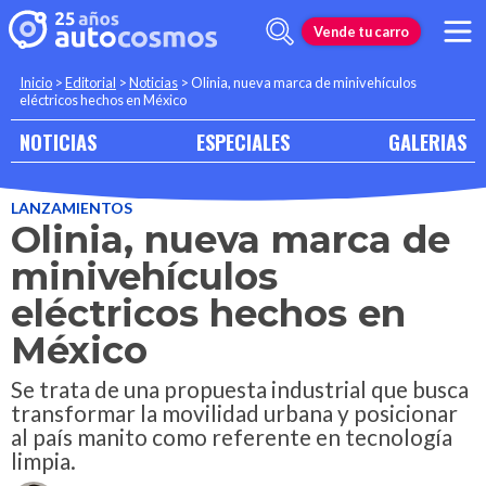
Vende tu carro
Inicio
>
Editorial
>
Noticias
>
Olinia, nueva marca de minivehículos
eléctricos hechos en México
NOTICIAS
ESPECIALES
GALERIAS
LANZAMIENTOS
Olinia, nueva marca de
minivehículos
eléctricos hechos en
México
Se trata de una propuesta industrial que busca
transformar la movilidad urbana y posicionar
al país manito como referente en tecnología
limpia.