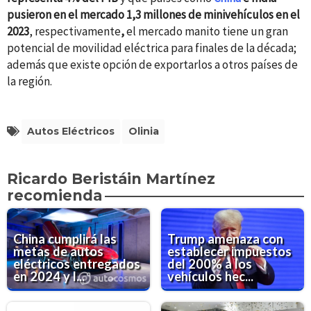
pusieron en el mercado 1,3 millones de minivehículos en el
2023
, respectivamente
,
el mercado manito tiene un gran
potencial de movilidad eléctrica para finales de la década;
además que existe opción de exportarlos a otros países de
la región.
Autos Eléctricos
Olinia
Ricardo Beristáin Martínez
recomienda
China cumplirá las
Trump amenaza con
metas de autos
establecer impuestos
eléctricos entregados
del 200% a los
en 2024 y l...
vehículos hec...